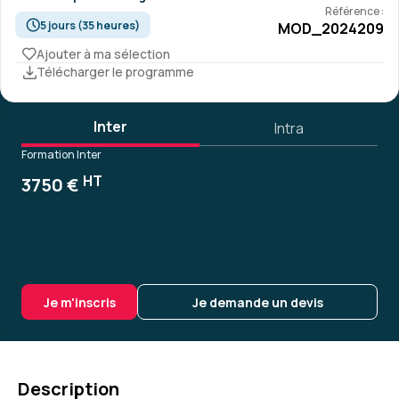
Référence :
5 jours (35 heures)
MOD_2024209
Ajouter à ma sélection
Télécharger le programme
Inter
Intra
Formation Inter
HT
3750 €
Je m'inscris
Je demande un devis
Description