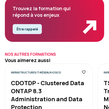
Trouvez la formation qui
répond à vos enjeux
Être rappelé
NOS AUTRES FORMATIONS
Vous aimerez aussi
INFRASTRUCTURES IT
RÉSEAUX
CISCO
INF
CDOTDP - Clustered Data
T
ONTAP 8.3
T
Administration and Data
M
Protection
N