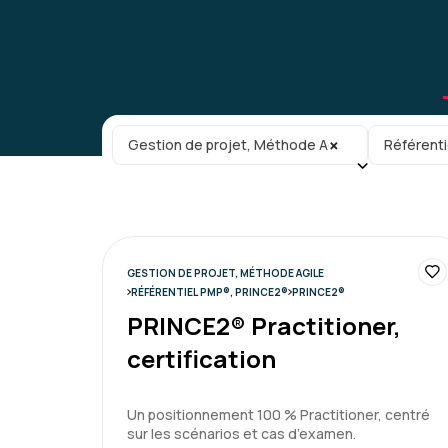
Catégorie principale
Sous-caté
×
Gestion de projet, Méthode Agile
Référent
GESTION DE PROJET, MÉTHODE AGILE
RÉFÉRENTIEL PMP®, PRINCE2®
PRINCE2®
PRINCE2® Practitioner,
certification
Un positionnement 100 % Practitioner, centré
sur les scénarios et cas d’examen.