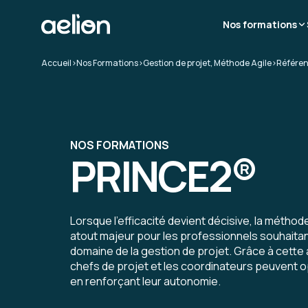
Nos formations
Accueil
>
Nos Formations
>
Gestion de projet, Méthode Agile
>
Référen
NOS FORMATIONS
PRINCE2®
Lorsque l’efficacité devient décisive, la méthod
atout majeur pour les professionnels souhaita
domaine de la gestion de projet. Grâce à cette
chefs de projet et les coordinateurs peuvent op
en renforçant leur autonomie.