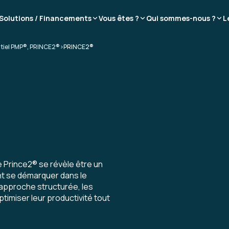
Solutions / Financements
Vous êtes ?
Qui sommes-nous ?
L
tiel PMP®, PRINCE2®
>
PRINCE2®
e Prince2® se révèle être un
nt se démarquer dans le
 approche structurée, les
timiser leur productivité tout