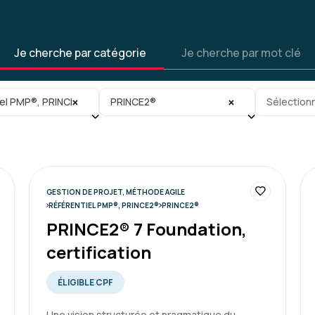
Je cherche par catégorie
Je cherche par mot clé
gorie
Sous-sous-catégorie
Tag
×
×
iel PMP®, PRINCE2®
PRINCE2®
Sélectionn
GESTION DE PROJET, MÉTHODE AGILE
RÉFÉRENTIEL PMP®, PRINCE2®
PRINCE2®
PRINCE2® 7 Foundation,
certification
ÉLIGIBLE CPF
Une vision structurée et pragmatique du