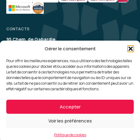
CONTACTS
95 Chem. de Gabardie,
31200 Toulouse
Gérer le consentement
contact@aelion.com
SUIVEZ-NOUS
Pour offrir les meilleures expériences, nous utilisons des technologies telles
que les cookies pour stocker et/ou accéder aux informations des appareils.
Le fait de consentir à ces technologies nous permettra de traiter des
UNE QUESTION, UN RENSEIGNEMENT ?
données telles que le comportement de navigation ou les ID uniques sur ce
site. Le fait de ne pas consentir ou de retirer son consentement peut avoir un
Contactez-nous
effet négatif sur certaines caractéristiques et fonctions.
Plan du site
Politique de cookies
Accepter
Politique de confidentialité
CGV
Mentions Légales
Voir les préférences
Conception :
Madaré
© 2026 Aelion - Addon Group
Politique de cookies