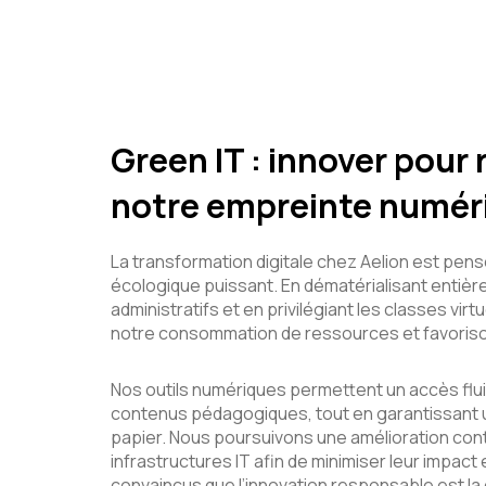
Green IT : innover pour 
notre empreinte numér
La transformation digitale chez Aelion est pen
écologique puissant. En dématérialisant enti
administratifs et en privilégiant les classes virt
notre consommation de ressources et favorisons
Nos outils numériques permettent un accès flui
contenus pédagogiques, tout en garantissant u
papier. Nous poursuivons une amélioration con
infrastructures IT afin de minimiser leur impac
convaincus que l’innovation responsable est la