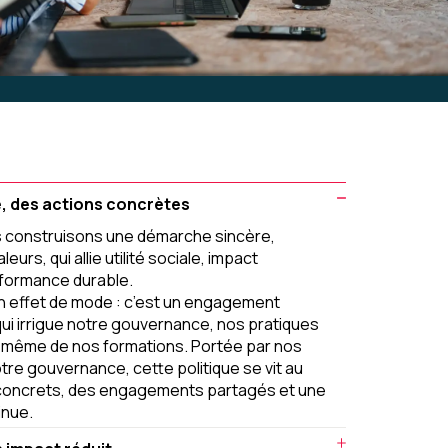
, des actions concrètes
s construisons une démarche sincère,
eurs, qui allie utilité sociale, impact
rformance durable.
un effet de mode : c’est un engagement
 qui irrigue notre gouvernance, nos pratiques
n même de nos formations. Portée par nos
tre gouvernance, cette politique se vit au
x concrets, des engagements partagés et une
inue.