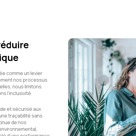
réduire
ique
sée comme un levier
èrement nos processus
uelles, nous limitons
 l’inclusivité.
de et sécurisé aux
ne traçabilité sans
tinue de nos
t environnemental,
 clé d’une performance