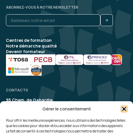
ABONNEZ-VOUS À NOTRE NEWSLETTER
Centres de formation
Notre démarche qualité
Devenir formateur
CONTACTS
95 Chem. de Gabardie,
31200 Toulouse
Gérer le consentement
contact@aelion.com
SUIVEZ-NOUS
Pour offrir les meilleures expériences, nous utilisons des technologies telles
que les cookies pour stocker et/ou accéder aux informations des appareils.
Le fait de consentir à ces technologies nous permettra de traiter des
UNE QUESTION, UN RENSEIGNEMENT ?