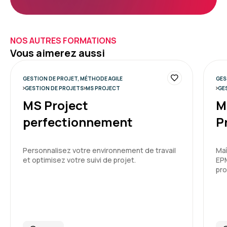
NOS AUTRES FORMATIONS
Vous aimerez aussi
GESTION DE PROJET, MÉTHODE AGILE
GES
GESTION DE PROJETS
MS PROJECT
GE
MS Project
M
perfectionnement
P
Personnalisez votre environnement de travail
Maî
et optimisez votre suivi de projet.
EPM
pro