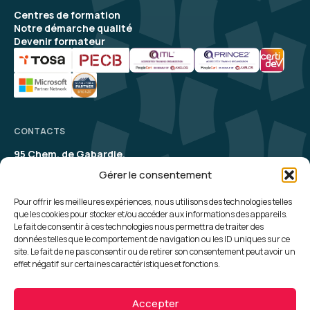
Centres de formation
Notre démarche qualité
Devenir formateur
CONTACTS
95 Chem. de Gabardie,
31200 Toulouse
Gérer le consentement
contact@aelion.com
SUIVEZ-NOUS
Pour offrir les meilleures expériences, nous utilisons des technologies telles
que les cookies pour stocker et/ou accéder aux informations des appareils.
Le fait de consentir à ces technologies nous permettra de traiter des
UNE QUESTION, UN RENSEIGNEMENT ?
données telles que le comportement de navigation ou les ID uniques sur ce
site. Le fait de ne pas consentir ou de retirer son consentement peut avoir un
Contactez-nous
effet négatif sur certaines caractéristiques et fonctions.
Plan du site
Politique de cookies
Accepter
Politique de confidentialité