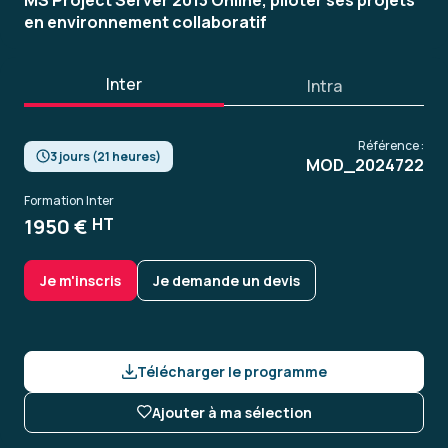
MS Project Server 2013 Online, piloter ses projets
en environnement collaboratif
Inter
Intra
Référence :
3 jours (21 heures)
MOD_2024722
Formation Inter
1950 €
HT
Je m'inscris
Je demande un devis
Télécharger le programme
Ajouter à ma sélection