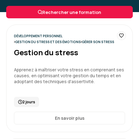
Belle expérience, première fois que j'ai une
Rechercher une formation
formation avec Aelion, très contente d'avoir pu
le faire, interface très facile d'utilisation, les
questionnaires de positionnement sont tops.
La formatrice est top.
DÉVELOPPEMENT PERSONNEL
GESTION DU STRESS ET DES ÉMOTIONS
GÉRER SON STRESS
Gestion du stress
Formation : Confiance en soi et affirmation
Apprenez à maîtriser votre stress en comprenant ses
5
causes, en optimisant votre gestion du temps et en
adoptant des techniques d'assertivité.
2 jours
Marine S.
Le 12/05/2025
En savoir plus
Une formation riche et très intéressante
Personnalisée , Karine a su amener des
exemples et nous impliquer tout au long des 2