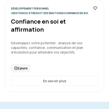
journées, c'était vivant.
Ergonomie du site "espace apprenant" facile,
DÉVELOPPEMENT PERSONNEL
clair et fluide (émargement, documents,
GESTION DU STRESS ET DES ÉMOTIONS
CONFIANCE EN SOI
supports)
Confiance en soi et
affirmation
Formation : Confiance en soi et affirmation
5
Développez votre potentiel : analyse de vos
capacités, confiance, communication et plan
d’évolution pour atteindre vos objectifs.
Lucie G.
Le 12/05/2025
2 jours
Belle expérience, première fois que j'ai une
En savoir plus
formation avec Aelion, très contente d'avoir pu
le faire, interface très facile d'utilisation, les
questionnaires de positionnement sont tops.
La formatrice est top.