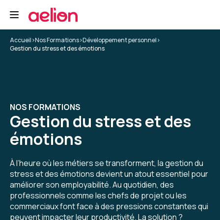
5
Accueil
>
Nos Formations
>
Développement personnel
>
Gestion du stress et des émotions
Lucie G.
Le 12/05/2025
Belle expérience, première fois que j'ai une
formation avec Aelion, très contente d'avoir pu
NOS FORMATIONS
le faire, interface très facile d'utilisation, les
Gestion du stress et des
questionnaires de positionnement sont tops.
La formatrice est top.
émotions
À l’heure où les métiers se transforment, la gestion du
Formation : Confiance en soi et affirmation
stress et des émotions devient un atout essentiel pour
améliorer son employabilité. Au quotidien, des
5
professionnels comme les chefs de projet ou les
commerciaux font face à des pressions constantes qui
peuvent impacter leur productivité. La solution ?