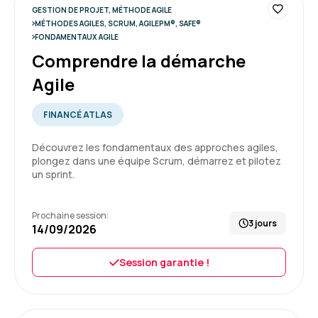
GESTION DE PROJET, MÉTHODE AGILE
MÉTHODES AGILES, SCRUM, AGILEPM®, SAFE®
4
FONDAMENTAUX AGILE
Comprendre la démarche
Agile
Mehedi S.
Le 10/06/2026
FINANCÉ ATLAS
Très bon formateur et excellente approche
Découvrez les fondamentaux des approches agiles,
pédagogique.
plongez dans une équipe Scrum, démarrez et pilotez
un sprint.
Formation : Comprendre la démarche Agile
Prochaine session:
3 jours
14/09/2026
5
Session garantie !
Marjorie R.
Le 10/06/2026