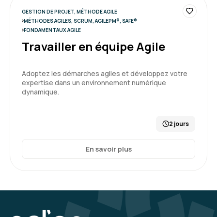
GESTION DE PROJET, MÉTHODE AGILE
Excellente formation, très interactif et très
MÉTHODES AGILES, SCRUM, AGILEPM®, SAFE®
complète.
FONDAMENTAUX AGILE
Travailler en équipe Agile
Formation : Comprendre la démarche Agile
Adoptez les démarches agiles et développez votre
5
expertise dans un environnement numérique
dynamique.
2 jours
Marianne M.
Le 10/06/2026
En savoir plus
Bon apprentissage théorique des
fondamentaux
Focus sur plusieurs méthodologies agile
A rendre le contenu plus concret via des
exercices pratiques et des RETEX dans des
organisations