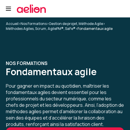
de comprendre leur intérêts. Je pense que tout
n'est pas adaptable à mon cas (start-up 8p dont
équipe R&D 3p) mais il y a des choses
intéressantes à intégrer progressivement.
Accueil
>
Nos Formations
>
Gestion de projet, Méthode Agile
>
5
Méthodes Agiles, Scrum, AgilePM®, SaFe®
>
Fondamentaux agile
Formation : Comprendre la démarche Agile
Vincent A.
Le 12/03/2025
NOS FORMATIONS
Fondamentaux agile
Bien, cela a clarifié beaucoup de chose et je
vois mieux ce qui peut et ne peut pas être
appliqué dans notre cas.
Pour gagner en impact au quotidien, maîtriser les
fondamentaux agiles devient essentiel pour les
Formation : Comprendre la démarche Agile
professionnels du secteur numérique, comme les
chefs de projet et les développeurs. Ainsi, l’adoption de
4
méthodes agiles permet d’améliorer la collaboration au
sein des équipes et d’accélérer la livraison des
produits, renforçant ainsi la satisfaction client.