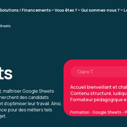
Kossiwa S.
Solutions / Financements
Vous êtes ?
Qui sommes-nous ?
L
C'est un grand soulagemen
Sheets
appréhension de l'outil et d
Formation : Google Sheets - In
ts
Claire T.
Accueil bienveillant et ch
, maîtriser Google Sheets
Contenu structuré, ludiqu
cherchent des candidats
Formateur pédagogique et
’optimiser leur travail. Ainsi,
ence pour des métiers tels
Formation : Google Sheets -
jet.