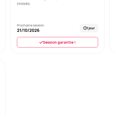
croisés.
Elisabeth R.
C'était parfait, juste ceu
Prochaine session:
1 jour
21/10/2026
Formation : Google Sheets - In
Session garantie !
Romain F.
Formation claire et form
Formation : Google Workspace