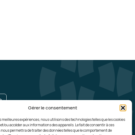
Le
5
t pour moi car j'avais une mauvaise
epuis, je me sens plus à l'aise. C'est top !
itiation
Le 19/05/2026
5
aleureux
e et précis
 à l'écoute
Gérer le consentement
UNE QUESTION, UN RENSEIGNEMENT ?
 Perfectionnement
es meilleures expériences, nous utilisons des technologies telles que les cookies
Contactez-nous
 et/ou accéder aux informations des appareils. Le fait de consentir à ces
 nous permettra de traiter des données telles que le comportement de