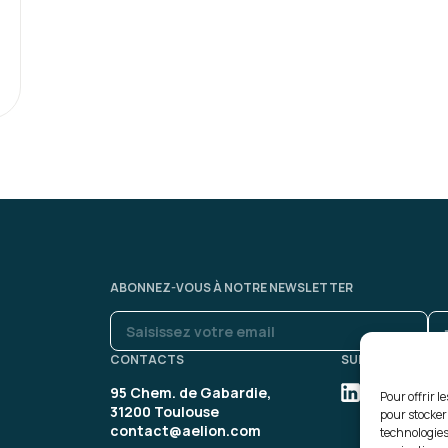
Kossiwa S.
C'est un grand soulagemen
appréhension de l'outil et d
Formation : Google Sheets - In
Claire T.
Accueil bienveillant et ch
ABONNEZ-VOUS À NOTRE NEWSLETTER
Contenu structuré, ludiqu
Formateur pédagogique et
CONTACTS
SUIVEZ-NOUS
Formation : Google Sheets -
95 Chem. de Gabardie,
Pour offrir l
31200 Toulouse
pour stocker
contact@aelion.com
technologies