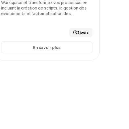
Workspace et transformez vos processus en
Le 19/03/2026
5
incluant la création de scripts, la gestion des
événements et l’automatisation des…
x qui me manquait pour pratiquer
3 jours
itiation
En savoir plus
Le 18/02/2026
5
ateur pédagogue
 - Développer avec Google Apps Script