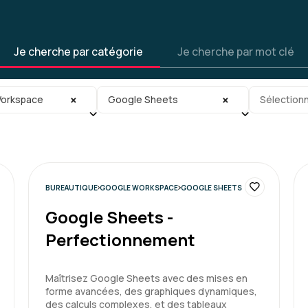
Marie R.
Je cherche par catégorie
Je cherche par mot clé
Très bonne expérience. Fo
gorie
Sous-sous-catégorie
Tag
Formation : Google Sheets - In
×
×
orkspace
Google Sheets
Sélectionn
Ana D.
BUREAUTIQUE
GOOGLE WORKSPACE
GOOGLE SHEETS
Complete, sympathique et 
Google Sheets -
La formation s'est bien pa
Perfectionnement
doutes.
Formation : Google Sheets -
Maîtrisez Google Sheets avec des mises en
forme avancées, des graphiques dynamiques,
des calculs complexes, et des tableaux