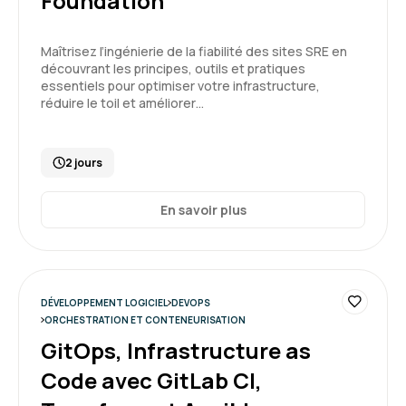
Foundation
Menouar T.
Le 24/06/2026
Maîtrisez l’ingénierie de la fiabilité des sites SRE en
découvrant les principes, outils et pratiques
Très bonne pédagogique et disponible de Boris
essentiels pour optimiser votre infrastructure,
pour répondre à nos questions
réduire le toil et améliorer…
Formation : GitOps, Infrastructure as Code avec
GitLab CI, Terraform et Ansible
2 jours
5
En savoir plus
DÉVELOPPEMENT LOGICIEL
DEVOPS
ORCHESTRATION ET CONTENEURISATION
GitOps, Infrastructure as
Code avec GitLab CI,