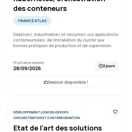
concepts de base
des conteneurs
Formation : Kubernetes, orchestration des
5
FINANCÉ ATLAS
conteneurs
Déployez, industrialisez et sécurisez vos applications
conteneurisées, de l’installation du cluster aux
bonnes pratiques de production et de supervision.
PASCAL M.
Le 23/04/2026
Prochaine session:
2 jours
Très bonne formation, très concrête assez
28/09/2026
immédiatement avec juste le nécessaire des
notions clé pour comprendre comment les
Session disponible !
choses s'articulent.
5
Formation : Kubernetes, orchestration des
conteneurs
DÉVELOPPEMENT LOGICIEL
DEVOPS
ORCHESTRATION ET CONTENEURISATION
Etat de l’art des solutions
Grégory D.
Le 13/03/2026