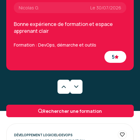
Formation : Kubernetes, orchestration des
Nicolas G.
Le 30/07/2026
conteneurs
Bonne expérience de formation et espace
apprenant clair
Formation : DevOps, démarche et outils
5
Menouar T.
Le 24/06/2026
Très bonne pédagogique et disponible de Boris
Rechercher une formation
pour répondre à nos questions
Formation : GitOps, Infrastructure as Code avec
GitLab CI, Terraform et Ansible
DÉVELOPPEMENT LOGICIEL
DEVOPS
5