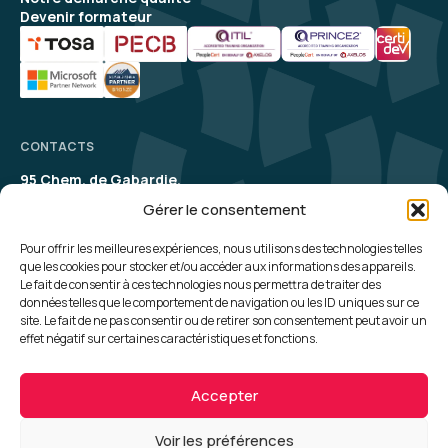
Devenir formateur
CONTACTS
95 Chem. de Gabardie,
31200 Toulouse
Gérer le consentement
contact@aelion.com
SUIVEZ-NOUS
Pour offrir les meilleures expériences, nous utilisons des technologies telles
que les cookies pour stocker et/ou accéder aux informations des appareils.
Le fait de consentir à ces technologies nous permettra de traiter des
UNE QUESTION, UN RENSEIGNEMENT ?
données telles que le comportement de navigation ou les ID uniques sur ce
site. Le fait de ne pas consentir ou de retirer son consentement peut avoir un
Contactez-nous
effet négatif sur certaines caractéristiques et fonctions.
Plan du site
Politique de cookies
Accepter
Politique de confidentialité
CGV
Mentions Légales
Voir les préférences
Conception :
Madaré