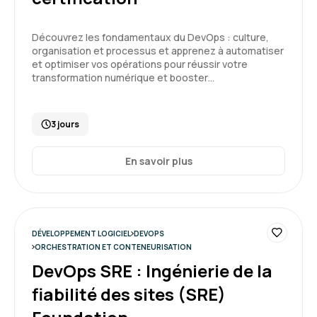
N'étant pas du tout devOps je venais apprendre
pour comprendre le métier de mes collègues,
être en mesure d'intervenir sur des éléments
Découvrez les fondamentaux du DevOps : culture,
organisation et processus et apprenez à automatiser
en cas d'absence de ces derniers et pour ça, il
et optimiser vos opérations pour réussir votre
faut comprendre la structuration d'un outil
transformation numérique et booster…
5
comme Kubernetes.
Cette formation a été vraiment très instructive
et de très bonne qualité.
3 jours
Formation : Kubernetes, orchestration des
Nicolas G.
Le 30/07/2026
conteneurs
En savoir plus
Bonne expérience de formation et espace
apprenant clair
DÉVELOPPEMENT LOGICIEL
DEVOPS
Formation : DevOps, démarche et outils
ORCHESTRATION ET CONTENEURISATION
5
DevOps SRE : Ingénierie de la
fiabilité des sites (SRE)