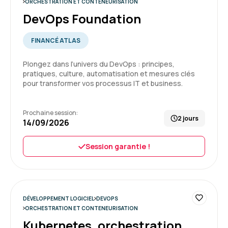
ORCHESTRATION ET CONTENEURISATION
DevOps Foundation
FINANCÉ ATLAS
Irénée D.
Le 04/05/2026
Plongez dans l’univers du DevOps : principes,
pratiques, culture, automatisation et mesures clés
Je trouve ça super de pouvoir se positionner
pour transformer vos processus IT et business.
avant la formation pour aider le formateur à
calibrer le contenu. Particulièrement pour
kubernetes, qui est un sujet très vaste et
Prochaine session:
2 jours
surtout technique.
14/09/2026
3
Formation : Kubernetes, orchestration des
Session garantie !
conteneurs
Raphaël C.
Le 24/04/2026
DÉVELOPPEMENT LOGICIEL
DEVOPS
ORCHESTRATION ET CONTENEURISATION
Bonne prise en main et explications pour
commencer dans kube et comprendre les
Kubernetes, orchestration