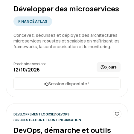
Développer des microservices
Steve T.
Le 13/03/2026
FINANCÉ ATLAS
Le cadre d'enseignement est très bon. Le
Concevez, sécurisez et déployez des architectures
microservices robustes et scalables en maîtrisant les
formateur est très bon. Les collègues sont
frameworks, la conteneurisation et le monitoring.
sympathiques. Idéal.
Formation : Kubernetes, orchestration des
Prochaine session:
5
3 jours
conteneurs
12/10/2026
Session disponible !
HUGUES B.
Le 13/03/2026
Bon compromis théorie/pratique. Les notions
DÉVELOPPEMENT LOGICIEL
DEVOPS
importantes sont bien identifiées.
ORCHESTRATION ET CONTENEURISATION
DevOps, démarche et outils
Formation : Kubernetes, orchestration des