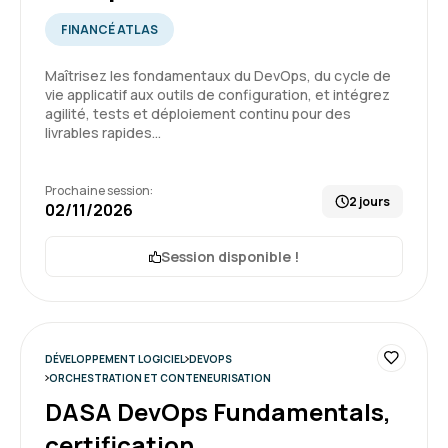
conteneurs
FINANCÉ ATLAS
5
Maîtrisez les fondamentaux du DevOps, du cycle de
vie applicatif aux outils de configuration, et intégrez
agilité, tests et déploiement continu pour des
livrables rapides…
FOURNIS L.
Le
Prochaine session:
Bonne aperçu de Kubernetes et de son
2 jours
02/11/2026
application avec un bon ratio entre les
explications et la pratique
Session disponible !
Formation : Kubernetes, orchestration des
5
conteneurs
DÉVELOPPEMENT LOGICIEL
DEVOPS
ORCHESTRATION ET CONTENEURISATION
DASA DevOps Fundamentals,
Julien L.
Le
certification