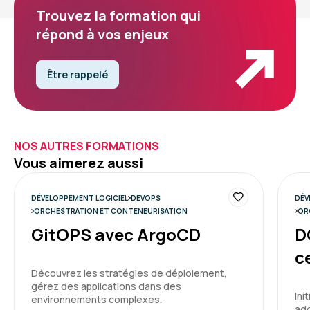
Trouvez la formation qui
répond à vos enjeux
Être rappelé
NOS AUTRES FORMATIONS
Vous aimerez aussi
DÉVELOPPEMENT LOGICIEL
DEVOPS
DÉV
ORCHESTRATION ET CONTENEURISATION
OR
GitOPS avec ArgoCD
D
c
Découvrez les stratégies de déploiement,
gérez des applications dans des
Ini
environnements complexes.
ado