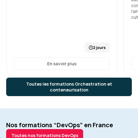
com
l’a
cul
2 jours
En savoir plus
Toutes les formations Orchestration et
conteneurisation
Nos formations “DevOps” en France
Toutes nos formations DevOps