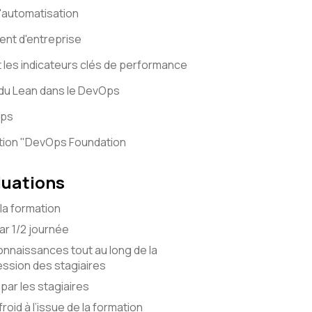
d'automatisation
nt d'entreprise
 les indicateurs clés de performance
t du Lean dans le DevOps
Ops
ation "DevOps Foundation
luations
la formation
r 1/2 journée
onnaissances tout au long de la
ssion des stagiaires
par les stagiaires
roid à l’issue de la formation