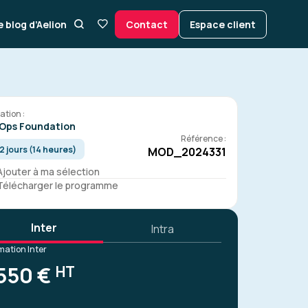
e blog d’Aelion
Contact
Espace client
ation :
Ops Foundation
Référence :
2 jours (14 heures)
MOD_2024331
Ajouter à ma sélection
Télécharger le programme
Inter
Intra
mation Inter
550 €
HT