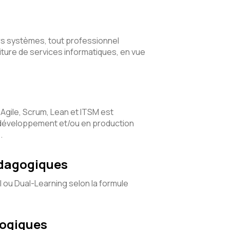
rs systèmes, tout professionnel
iture de services informatiques, en vue
Agile, Scrum, Lean et ITSM est
 développement et/ou en production
.
édagogiques
l ou Dual-Learning selon la formule
gogiques