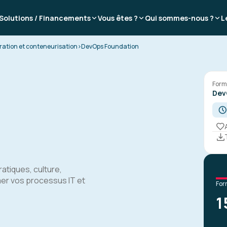
Solutions / Financements
Vous êtes ?
Qui sommes-nous ?
L
ration et conteneurisation
>
DevOps Foundation
Form
Dev
atiques, culture,
er vos processus IT et
For
1