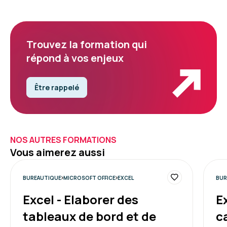
Trouvez la formation qui
répond à vos enjeux
Être rappelé
NOS AUTRES FORMATIONS
Vous aimerez aussi
BUREAUTIQUE
MICROSOFT OFFICE
EXCEL
BUR
Excel - Elaborer des
Ex
tableaux de bord et de
c