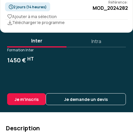
Référence :
2 jours (14 heures)
MOD_2024282
Ajouter à ma sélection
Télécharger le programme
Inter
Intra
Formation Inter
HT
1450 €
Je m'inscris
Je demande un devis
Description