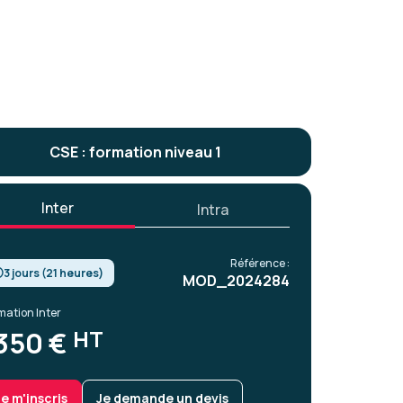
CSE : formation niveau 1
Inter
Intra
Référence :
3 jours (21 heures)
MOD_2024284
mation Inter
HT
350 €
Je m'inscris
Je demande un devis