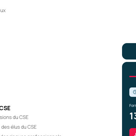
aux
For
 CSE
1
ssions du CSE
s des élus du CSE