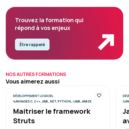
Trouvez la formation qui
répond à vos enjeux
Être rappelé
NOS AUTRES FORMATIONS
Vous aimerez aussi
DÉVELOPPEMENT LOGICIEL
DÉV
LANGAGES C, C++, JAVA, .NET, PYTHON…
JAVA, JAVA EE
LAN
Maitriser le framework
J
Struts
a