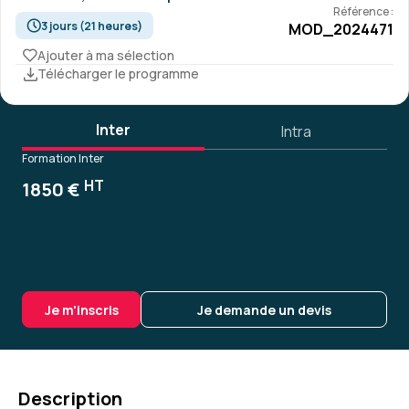
Référence :
3 jours (21 heures)
MOD_2024471
Ajouter à ma sélection
Télécharger le programme
Inter
Intra
Formation Inter
HT
1850 €
Je m'inscris
Je demande un devis
Description