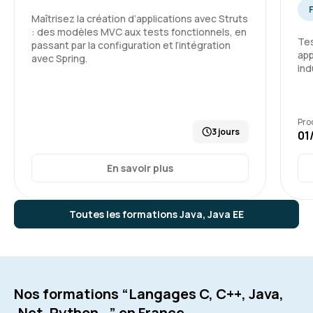
Maîtrisez la création d’applications avec Struts
: des modèles MVC aux tests fonctionnels, en
Tes
passant par la configuration et l’intégration
app
avec Spring.
ind
Pro
3 jours
01
En savoir plus
Toutes les formations Java, Java EE
Nos formations “Langages C, C++, Java,
.Net, Python…” en France