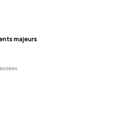
ents majeurs
éressées