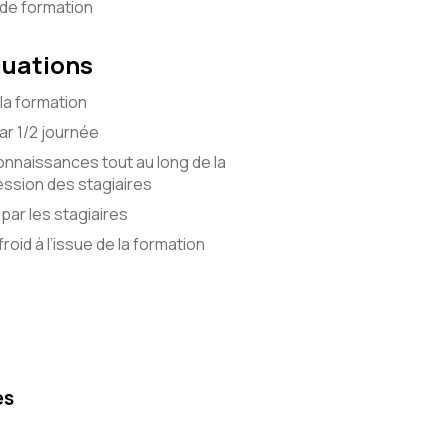
 de formation
luations
la formation
r 1/2 journée
onnaissances tout au long de la
ssion des stagiaires
par les stagiaires
roid à l’issue de la formation
es