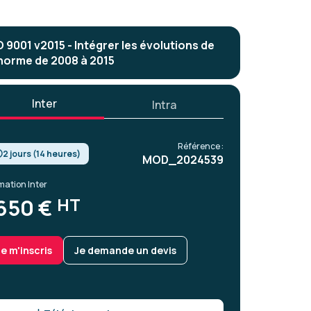
O 9001 v2015 - Intégrer les évolutions de
 norme de 2008 à 2015
Inter
Intra
Référence :
2 jours (14 heures)
MOD_2024539
mation Inter
HT
650 €
Je m'inscris
Je demande un devis