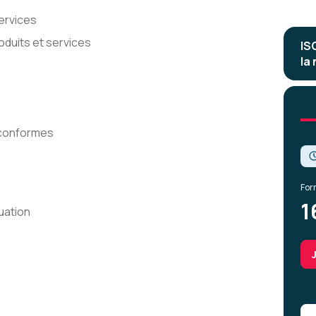
services
duits et services
IS
la
 conformes
For
1
uation