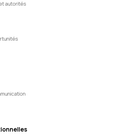
et autorités
rtunités
mmunication
tionnelles