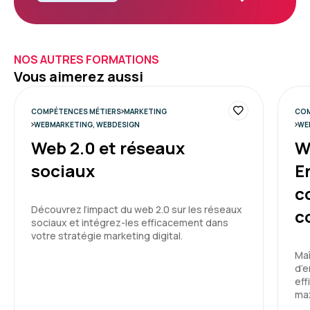
NOS AUTRES FORMATIONS
Vous aimerez aussi
COMPÉTENCES MÉTIERS
MARKETING
COM
WEBMARKETING, WEBDESIGN
WE
Web 2.0 et réseaux
W
sociaux
E
c
Découvrez l’impact du web 2.0 sur les réseaux
c
sociaux et intégrez-les efficacement dans
votre stratégie marketing digital.
Maî
d’e
eff
max