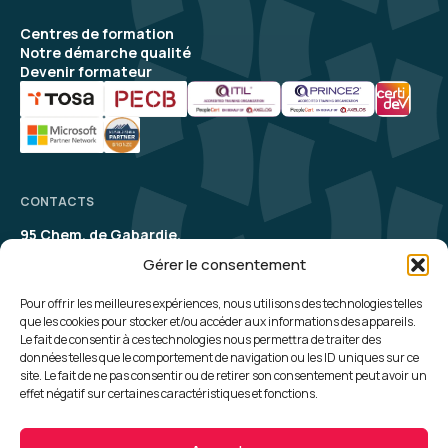
Centres de formation
Notre démarche qualité
Devenir formateur
CONTACTS
95 Chem. de Gabardie,
31200 Toulouse
Gérer le consentement
contact@aelion.com
SUIVEZ-NOUS
Pour offrir les meilleures expériences, nous utilisons des technologies telles
que les cookies pour stocker et/ou accéder aux informations des appareils.
Le fait de consentir à ces technologies nous permettra de traiter des
UNE QUESTION, UN RENSEIGNEMENT ?
données telles que le comportement de navigation ou les ID uniques sur ce
site. Le fait de ne pas consentir ou de retirer son consentement peut avoir un
Contactez-nous
effet négatif sur certaines caractéristiques et fonctions.
Plan du site
Politique de cookies