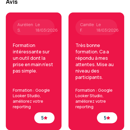
Avis
Aurélien
Le
Camille
Le
S.
18/03/2026
F.
18/03/2026
Formation
Très bonne
intéressante sur
formation. Ca a
un outil dont la
répondu à mes
prise en main n'est
attentes. Mise au
pas simple.
niveau des
participants.
Formation : Google
Formation : Google
Looker Studio,
Looker Studio,
améliorez votre
améliorez votre
reporting
reporting
5
5