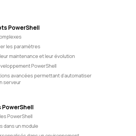
pts PowerShell
 complexes
rer les paramètres
r leur maintenance et leur évolution
développement PowerShell
ctions avancées permettant d’automatiser
un serveur
s PowerShell
les PowerShell
ns dans un module
ersonnalisés dans un environnement