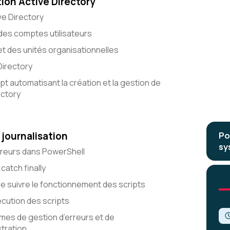
ion Active Directory
ve Directory
 des comptes utilisateurs
t des unités organisationnelles
Directory
pt automatisant la création et la gestion de
ectory
 journalisation
Po
sy
rreurs dans PowerShell
atch finally
de suivre le fonctionnement des scripts
xécution des scripts
mes de gestion d’erreurs et de
stration