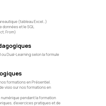
bureautique (tableau Excel…)
de données et le SQL
ect, From)
édagogiques
l ou Dual-Learning selon la formule
gogiques
 nos formations en Présentiel.
e visio sur nos formations en
numérique pendant la formation
riques, d’exercices pratiques et de