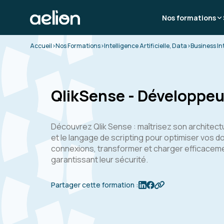
Nos formations
Accueil
>
Nos Formations
>
Intelligence Artificielle, Data
>
Business In
QlikSense - Développeu
Découvrez Qlik Sense : maîtrisez son architectu
et le langage de scripting pour optimiser vos 
connexions, transformer et charger efficacem
garantissant leur sécurité.
Partager cette formation :