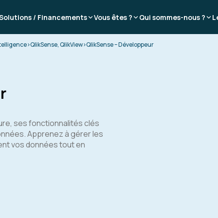
Solutions / Financements
Vous êtes ?
Qui sommes-nous ?
L
telligence
>
QlikSense, QlikView
>
QlikSense – Développeur
r
re, ses fonctionnalités clés
données. Apprenez à gérer les
ent vos données tout en