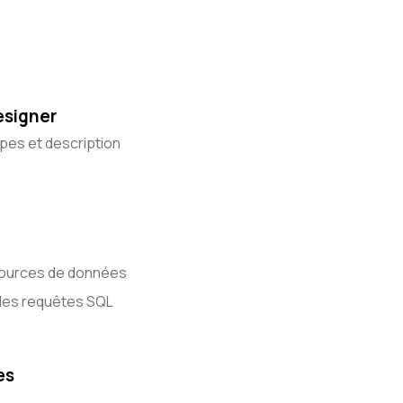
esigner
ipes et description
sources de données
 des requêtes SQL
es