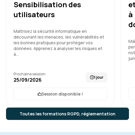
Sensibilisation des
e
utilisateurs
à
d
Maîtrisez la sécurité informatique en
découvrant les menaces, les vulnérabilités et
Maî
les bonnes pratiques pour protéger vos
per
données. Apprenez à analyser les risques et
not
à…
jur
Prochaine session:
1 jour
25/09/2026
Session disponible !
Toutes les formations RGPD, réglementation