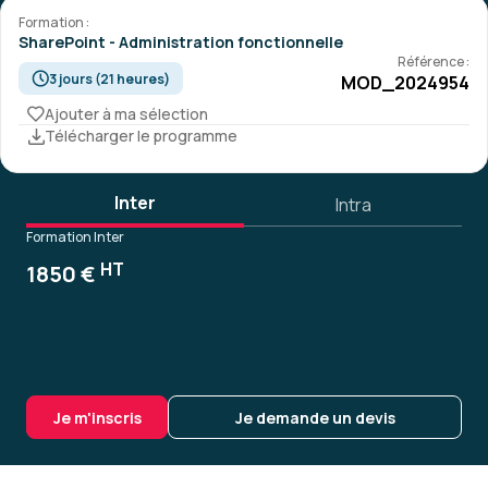
Formation :
SharePoint - Administration fonctionnelle
Référence :
3 jours (21 heures)
MOD_2024954
Ajouter à ma sélection
Télécharger le programme
Inter
Intra
Formation Inter
HT
1850 €
Je m'inscris
Je demande un devis