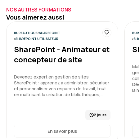
NOS AUTRES FORMATIONS
Vous aimerez aussi
BUREAUTIQUE
SHAREPOINT
BUR
SHAREPOINT UTILISATEUR
SH
SharePoint - Animateur et
S
concepteur de site
Maî
ges
Devenez expert en gestion de sites
col
SharePoint : apprenez à administrer, sécuriser
Déc
et personnaliser vos espaces de travail, tout
la 
en maîtrisant la création de bibliothèques,…
2 jours
En savoir plus