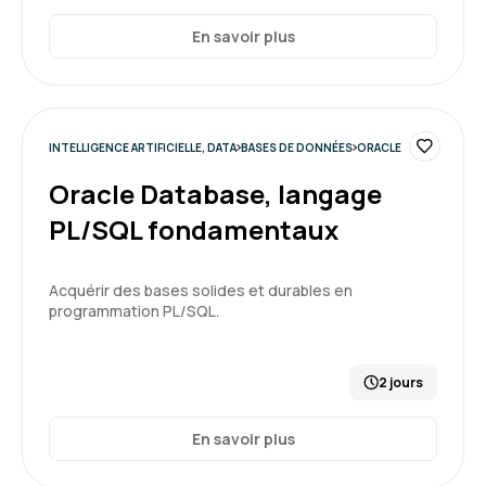
apprentissage efficace par la pratique et les
5
En savoir plus
exemples. Merci à notre formateur pour sa
pédagogie et le partage de son expérience
dans des cas concrets.
Formation : SQL : Les fondamentaux
INTELLIGENCE ARTIFICIELLE, DATA
BASES DE DONNÉES
ORACLE
Oracle Database, langage
PL/SQL fondamentaux
Acquérir des bases solides et durables en
programmation PL/SQL.
2 jours
En savoir plus