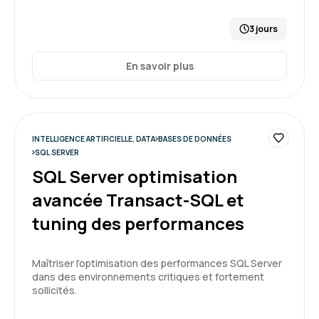
THIBAUT M.
Le
3 jours
Bonne formation. J'ai appris beaucoup de
En savoir plus
choses
Formation : PostgreSQL administration
5
INTELLIGENCE ARTIFICIELLE, DATA
BASES DE DONNÉES
SQL SERVER
SQL Server optimisation
avancée Transact-SQL et
Claire D.
Le
tuning des performances
Le contenu de la formation correspond à mes
attentes, les supports sont clairs, le formateur
Maîtriser l’optimisation des performances SQL Server
fournit des explications précises et s'attarde
dans des environnements critiques et fortement
sur les points plus complexes ou
sollicités.
d'incompréhension et s'assure que tous les
5
sujets sont compris avant de passer à la suite.