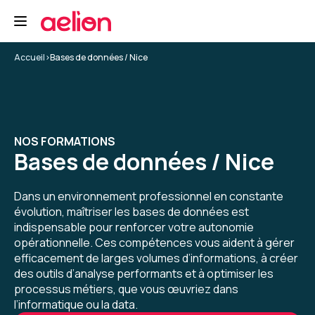
Bonne formation. J'ai appris beaucoup de
choses
Accueil
>
Bases de données / Nice
Formation : PostgreSQL administration
5
NOS FORMATIONS
Bases de données / Nice
Claire D.
Le
Dans un environnement professionnel en constante
Le contenu de la formation correspond à mes
évolution, maîtriser les bases de données est
attentes, les supports sont clairs, le formateur
indispensable pour renforcer votre autonomie
fournit des explications précises et s'attarde
opérationnelle. Ces compétences vous aident à gérer
sur les points plus complexes ou
efficacement de larges volumes d’informations, à créer
d'incompréhension et s'assure que tous les
5
des outils d’analyse performants et à optimiser les
sujets sont compris avant de passer à la suite.
processus métiers, que vous œuvriez dans
Les exercices sont très bien et permettent de
l’informatique ou la data.
mettre en oeuvre les notions présentées