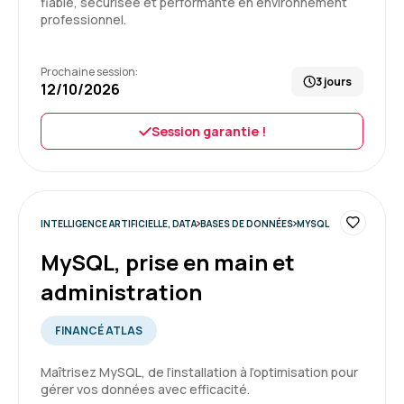
fiable, sécurisée et performante en environnement
Une communication efficace avec le candidat.
professionnel.
Formation : SQL : Les fondamentaux
5
Prochaine session:
3 jours
12/10/2026
Session garantie !
Virginie G.
Le 14/03/2026
Accueil sympathique, on est mis de suite ç
INTELLIGENCE ARTIFICIELLE, DATA
BASES DE DONNÉES
MYSQL
l'aise.
MySQL, prise en main et
Formation : SQL : Les fondamentaux
administration
5
FINANCÉ ATLAS
Maîtrisez MySQL, de l’installation à l’optimisation pour
Cedric G.
Le 12/10/2025
gérer vos données avec efficacité.