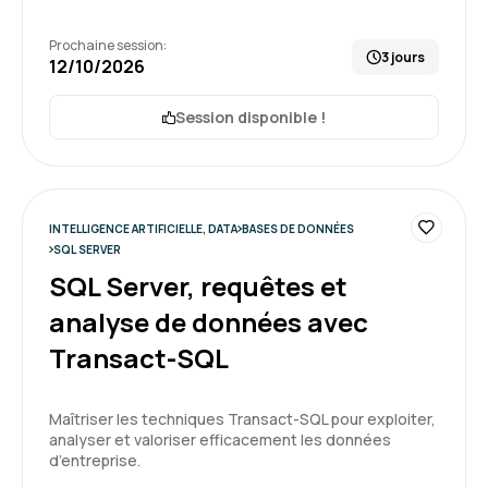
Formateur très à l'écoute et très disponible.
Prochaine session:
3 jours
Bonne formation à distance dans son
12/10/2026
ensemble. Dommage que tout le monde n'avait
pas une caméra, ce qui a manqué d'un peu de
Session disponible !
convivialité et de participation.
5
Formation : PostgreSQL administration
INTELLIGENCE ARTIFICIELLE, DATA
BASES DE DONNÉES
Keming Z.
Le 12/05/2025
SQL SERVER
SQL Server, requêtes et
Le formateur explique bien les concepts et fait
analyse de données avec
des démonstrations détaillés
Transact-SQL
Formation : PostgreSQL administration
5
Maîtriser les techniques Transact-SQL pour exploiter,
analyser et valoriser efficacement les données
d’entreprise.