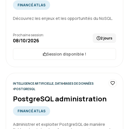
hiérarchie pour les potentielles futures
FINANCÉ ATLAS
formations.
5
Découvrez les enjeux et les opportunités du NoSQL.
Formation : SQL : Les fondamentaux
Prochaine session:
Charles K.
Le 26/06/2026
2 jours
08/10/2026
Un formateur a l'écoute qui s'adapte au rythme
Session disponible !
de chacun
Formation : SQL : Les fondamentaux
5
INTELLIGENCE ARTIFICIELLE, DATA
BASES DE DONNÉES
POSTGRESQL
PostgreSQL administration
MIRANDA F.
Le 16/03/2026
FINANCÉ ATLAS
Administrer et exploiter PostgreSQL de manière
Plateforme simple et facile à utiliser.