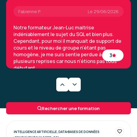
Fabienne P.
Le 29/06/2026
Formation : SQL : Les fondamentaux
Notre formateur Jean-Luc maitrise
indéniablement le sujet du SQL et bien plus.
Cependant, pour moi il manquait de support de
cours et le niveau de groupe n'étant pas
homogène, je me suis sentie perdue à
3
plusieurs reprises car nous n'étions pas tous
débutant.
Formation : SQL : Les fondamentaux
Jean-Pierre A.
Le 29/06/2026
Très bonne formation pour acquérir les bases
Rechercher une formation
du langage SQL et comprendre le
fonctionnement réel des bases de données.
Accessible à un public non spécialiste,
apprentissage efficace par la pratique et les
5
INTELLIGENCE ARTIFICIELLE, DATA
BASES DE DONNÉES