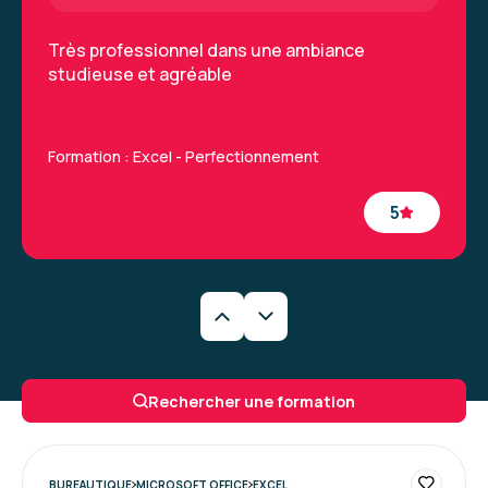
Très professionnel dans une ambiance
studieuse et agréable
Formation : Excel - Perfectionnement
5
Pénélope R.
Le 21/07/2026
Bonne organisation.
Rechercher une formation
Facilité de partage des supports.
Bonne dynamique concernant le déroulé de la
formation.
BUREAUTIQUE
MICROSOFT OFFICE
EXCEL