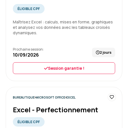
Candy G.
Le 20/07/2026
ÉLIGIBLE CPF
Excellente
Maîtrisez Excel : calculs, mises en forme, graphiques
Beaucoup d’apprentissage et mise en pratique
et analysez vos données avec les tableaux croisés
dynamiques.
Formation : PowerPoint perfectionnement
Prochaine session:
2 jours
10/09/2026
5
Session garantie !
Sabrina B.
Le 17/07/2026
BUREAUTIQUE
MICROSOFT OFFICE
EXCEL
Très bonne organisation, formation qui
Excel - Perfectionnement
s'adapte au niveau de l'apprenant .
ÉLIGIBLE CPF