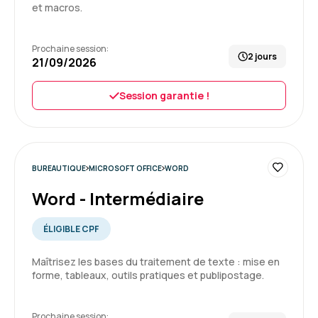
et macros.
Sabine B.
Le 10/07/2026
Prochaine session:
2 jours
21/09/2026
Bonnes conditions d’identification de la
formation, du niveau et du besoin. Expérience
positive et très agréable
Session garantie !
Formation : Excel - Intermédiaire
5
BUREAUTIQUE
MICROSOFT OFFICE
WORD
Word - Intermédiaire
ÉLIGIBLE CPF
Florence M.
Le 08/07/2026
Maîtrisez les bases du traitement de texte : mise en
forme, tableaux, outils pratiques et publipostage.
Très bon moment passé durant cette
formation.
Petit + non négligeable, j'étais seule
Prochaine session: