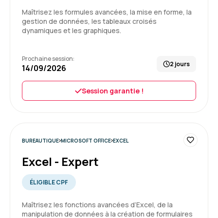
Formation : Word - Initiation
Maîtrisez les formules avancées, la mise en forme, la
gestion de données, les tableaux croisés
dynamiques et les graphiques.
5
Prochaine session:
2 jours
14/09/2026
Karine L.
Le 10/07/2026
Session garantie !
Vision rapide mais approfondie des themes
abordés
BUREAUTIQUE
MICROSOFT OFFICE
EXCEL
Excel - Expert
Formation : Excel - Intermédiaire
ÉLIGIBLE CPF
5
Maîtrisez les fonctions avancées d’Excel, de la
manipulation de données à la création de formulaires