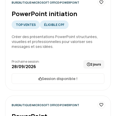
BUREAUTIQUE
MICROSOFT OFFICE
POWERPOINT
PowerPoint initiation
Formation : Excel - Initiation
TOP VENTES
ÉLIGIBLE CPF
5
Créer des présentations PowerPoint structurées,
visuelles et professionnelles pour valoriser ses
messages et ses idées.
Geneviève M.
Le 03/07/2026
Prochaine session:
2 jours
28/09/2026
Expérience très positive, énormément de
choses clarifiées
Session disponible !
Formation : Excel - Initiation
BUREAUTIQUE
MICROSOFT OFFICE
POWERPOINT
5