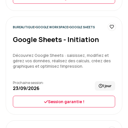
Candy G.
Le 07/07/2026
BUREAUTIQUE
GOOGLE WORKSPACE
GOOGLE SHEETS
Très bien
Google Sheets - Initiation
J’ai appris beaucoup de choses dans la
convivialité et la bienveillance
Centre de formation très sympa ainsi que les
Découvrez Google Sheets : saisissez, modifiez et
formateurs.
gérez vos données, réalisez des calculs, créez des
C’est un centre que je recommande
graphiques et optimisez l’impression.
5
Formation : Word - Perfectionnement
Prochaine session:
1 jour
23/09/2026
Session garantie !
Laurence M.
Le 03/07/2026
très bonne formation ,avec exercices sympa