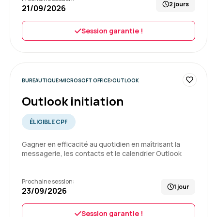
2 jours
apprenante, donc ça a été une formation sur
21/09/2026
mesure.
Formatrice très professionnelle et à l'écoute
Session garantie !
des besoins.
5
Formation : PowerPoint initiation
BUREAUTIQUE
MICROSOFT OFFICE
OUTLOOK
Outlook initiation
DE V.
Le 07/07/2026
Très bonne expérience . Équipe très
ÉLIGIBLE CPF
sympathique et pro
Gagner en efficacité au quotidien en maîtrisant la
messagerie, les contacts et le calendrier Outlook
Formation : Word - Perfectionnement
Prochaine session:
1 jour
23/09/2026
5
Session garantie !