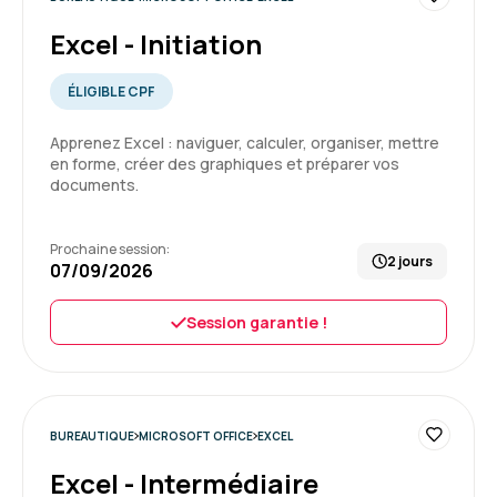
Formation : Excel - Perfectionnement
Excel - Initiation
5
ÉLIGIBLE CPF
Apprenez Excel : naviguer, calculer, organiser, mettre
en forme, créer des graphiques et préparer vos
Sandrine C.
Le 21/07/2026
documents.
Formation dense mais hyper intéressante,
Prochaine session:
beaucoup de pratique qui permet de
2 jours
07/09/2026
s'améliorer et d'approfondir ces
connaissances.
Session garantie !
Formation : Excel - Perfectionnement
5
BUREAUTIQUE
MICROSOFT OFFICE
EXCEL
Excel - Intermédiaire