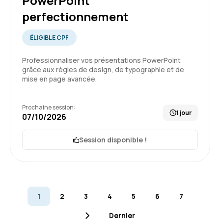
PowerPoint
perfectionnement
ÉLIGIBLE CPF
Juan G.
Le 03/07/2026
Professionnaliser vos présentations PowerPoint
Jai appris enormement lors de cette formation
grâce aux règles de design, de typographie et de
,formation tres utile pour mon activité
mise en page avancée.
professionelle.
Prochaine session:
1 jour
Formation : Excel - Initiation
07/10/2026
5
Session disponible !
Morgane D.
Le 03/07/2026
1
2
3
4
5
6
7
Formation complète et simple en utilisation
Dernier