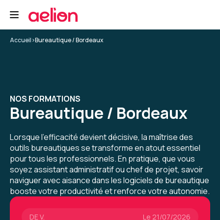
1 seul, j'aurai aimé voir les différentes
5
"recherche" mais la formatrice nous a indiqué
que ce n'était pas au programme
"intermédiaire".
Accueil
>
Bureautique / Bordeaux
Formation : Excel - Intermédiaire
Ibtissem O.
Le 23/06/2026
Très bonne expérience, j'ai appris pleins
NOS FORMATIONS
d'astuces
Bureautique / Bordeaux
Lorsque l’efficacité devient décisive, la maîtrise des
Formation : Excel - Perfectionnement
outils bureautiques se transforme en atout essentiel
pour tous les professionnels. En pratique, que vous
5
soyez assistant administratif ou chef de projet, savoir
naviguer avec aisance dans les logiciels de bureautique
booste votre productivité et renforce votre autonomie.
DE V.
Le 21/07/2026