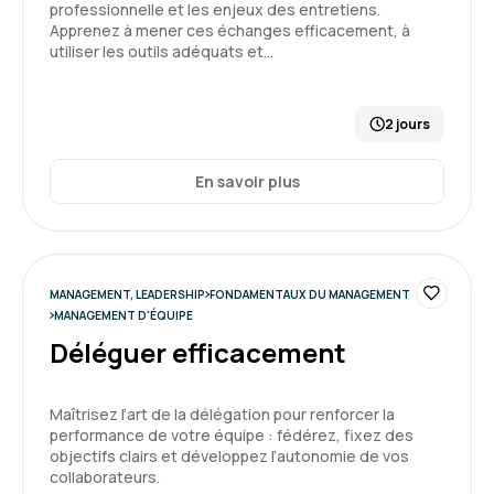
professionnelle et les enjeux des entretiens.
Apprenez à mener ces échanges efficacement, à
utiliser les outils adéquats et…
Geoffrey P.
Le 28/07/2026
2 jours
Difficile pour moi de résumer cette expérience
car j'ai déjà fait ce type de formation, j'ai plus
En savoir plus
eu l'impression d'un effet répétitif qui n'a rien a
voir avec la formation en elle même mais avec
les obligations de mon entreprise ...
3
Formation : S'approprier le rôle de manager : outils et
MANAGEMENT, LEADERSHIP
FONDAMENTAUX DU MANAGEMENT
méthodes
MANAGEMENT D'ÉQUIPE
Déléguer efficacement
Olivier F.
Le 21/07/2026
Maîtrisez l’art de la délégation pour renforcer la
performance de votre équipe : fédérez, fixez des
objectifs clairs et développez l’autonomie de vos
J'en avais besoin et tous nos manageurs aussi
collaborateurs.