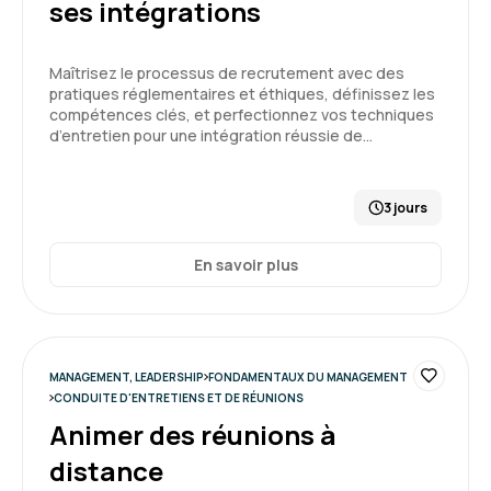
ses intégrations
5
Maîtrisez le processus de recrutement avec des
pratiques réglementaires et éthiques, définissez les
compétences clés, et perfectionnez vos techniques
d’entretien pour une intégration réussie de…
Marion B.
Le 28/07/2026
Une formation dynamique avec un format
3 jours
adapté, beaucoup d'outils développés
En savoir plus
Formation : S'approprier le rôle de manager : outils et
méthodes
5
MANAGEMENT, LEADERSHIP
FONDAMENTAUX DU MANAGEMENT
CONDUITE D'ENTRETIENS ET DE RÉUNIONS
Animer des réunions à
ROUX L.
Le 28/07/2026
distance