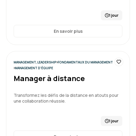
Formation : S'approprier le rôle de manager : outils et
méthodes
1 jour
5
En savoir plus
Marine V.
Le 20/07/2026
MANAGEMENT, LEADERSHIP
FONDAMENTAUX DU MANAGEMENT
MANAGEMENT D'ÉQUIPE
Manager à distance
J'ai vraiment apprécié cette formation. Le
formateur est très pédagogue et partage
généreusement son savoir et ses expériences
Transformez les défis de la distance en atouts pour
une collaboration réussie.
Formation : S'approprier le rôle de manager : outils et
méthodes
5
1 jour