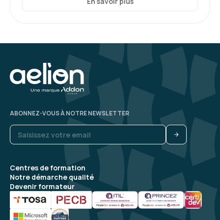
En savoir plus
Catherine L.
Le 17/07/2026
Très satisfaite de cette formation , avec un
formateur qui nous a mis en confiance
Formation : S'approprier le rôle de manager : outils et
méthodes
5
ABONNEZ-VOUS À NOTRE NEWSLETTER
Ludovic T.
Le 03/07/2026
Centres de formation
Notre démarche qualité
L'ambiance, l'esprit d'équipe, et la formatrice
Devenir formateur
ont été excellent.
Une formation dynamique avec beaucoup
d'échange, d'apprentissage