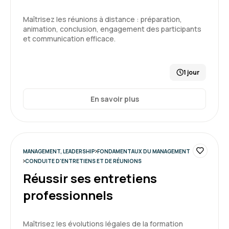
Je repars de cette formation avec de véritables
clés, une meilleure compréhension de mon rôle
Maîtrisez les réunions à distance : préparation,
animation, conclusion, engagement des participants
et de ses différentes facettes, et la façon de le
et communication efficace.
remplir en m'adaptant aux
profils/attentes/besoins de mes collègues.
5
1 jour
Formation : S'approprier le rôle de manager : outils et
méthodes
En savoir plus
Thomas Z.
Le 28/07/2026
Inscription, information et espace apprenant
MANAGEMENT, LEADERSHIP
FONDAMENTAUX DU MANAGEMENT
CONDUITE D'ENTRETIENS ET DE RÉUNIONS
globalement efficaces.
Réussir ses entretiens
Formation : S'approprier le rôle de manager : outils et
professionnels
méthodes
5
Maîtrisez les évolutions légales de la formation