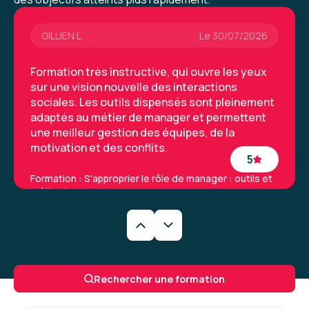
GILLIEN L.
Le 30/07/2026
Formation très instructive, qui ouvre les yeux
sur une vision nouvelle des interactions
sociales. Les outils dispensés sont pleinement
adaptés au métier de manager et permettent
une meilleur gestion des équipes, de la
motivation et des conflits.
5
Formation : S'approprier le rôle de manager : outils et
méthodes
Yacine M.
Le 29/07/2026
Un formateur qui me correspond parfaitement.
Rechercher une formation
Il y a un avant et un après, je suis très
reconnaissant.