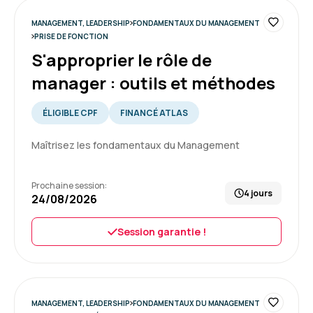
Formation : S'approprier le rôle de manager : outils et
MANAGEMENT, LEADERSHIP
FONDAMENTAUX DU MANAGEMENT
méthodes
PRISE DE FONCTION
5
S'approprier le rôle de
manager : outils et méthodes
ÉLIGIBLE CPF
FINANCÉ ATLAS
Marie P.
Le 28/07/2026
Maîtrisez les fondamentaux du Management
J'ai apprécié le format que je redoutai un peu.
La formation est bien menée et a répondu a
mes attentes.
Prochaine session:
4 jours
24/08/2026
Formation : S'approprier le rôle de manager : outils et
méthodes
Session garantie !
5
MANAGEMENT, LEADERSHIP
FONDAMENTAUX DU MANAGEMENT