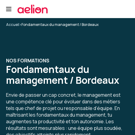
dynamique de groupe et des échanges
constructifs. J'aurais cependant aimé un
meilleur équilibre entre les discussions et les
apports théoriques, afin de repartir avec
Accueil
>
Fondamentaux du management / Bordeaux
davantage de bases et d'outils concrets.
4
Formation : S'approprier le rôle de manager : outils et
méthodes
NOS FORMATIONS
Marie-Cécile H.
Le 26/06/2026
Fondamentaux du
management / Bordeaux
Formation complète, support et contenu
intéressant. Temps d'échange vs jeux de rôles
vs information équilibrés.
Envie de passer un cap concret, le management est
une compétence clé pour évoluer dans des métiers
Formation : S'approprier le rôle de manager : outils et
tels que chef de projet ou responsable d’équipe. En
méthodes
maîtrisant les fondamentaux du management, tu
5
augmentes ta productivité et ton autonomie. Les
résultats sont mesurables : une équipe plus soudée,
des objectifs atteints plus rapidement.