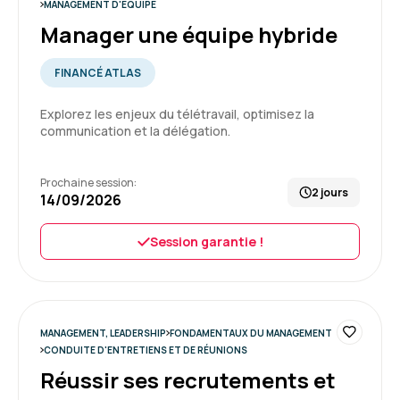
MANAGEMENT D'ÉQUIPE
Carine Y.
Le 28/07/2026
Manager une équipe hybride
Malgré mes appréhensions face aux exercices,
j'ai bénéficié d'une écoute bienveillante et me
FINANCÉ ATLAS
suis fixé de nouveaux objectifs à poursuivre.
Explorez les enjeux du télétravail, optimisez la
communication et la délégation.
Formation : S'approprier le rôle de manager : outils et
méthodes
5
Prochaine session:
2 jours
14/09/2026
Session garantie !
Farid B.
Le 28/07/2026
Très enrichissant. Belle diversité de profil ce
qui est important pour apprendre des autres.
MANAGEMENT, LEADERSHIP
FONDAMENTAUX DU MANAGEMENT
CONDUITE D'ENTRETIENS ET DE RÉUNIONS
Formation : S'approprier le rôle de manager : outils et
Réussir ses recrutements et
méthodes