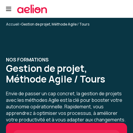
Formation : Devenir développeur Agile (Certification
Scrum Developer PSD)
5
Accueil
>
Gestion de projet, Méthode Agile / Tours
Tommy C.
Le 31/03/2026
NOS FORMATIONS
Gestion de projet,
très efficace, je suis confiant pour le reste
Méthode Agile / Tours
Formation : Devenir développeur Agile (Certification
Scrum Developer PSD)
Envie de passer un cap concret, la gestion de projets
avec les méthodes Agile est la clé pour booster votre
5
autonomie opérationnelle. Rapidement, vous
apprendrez à optimiser vos processus, à améliorer
votre productivité et à vous adapter aux changements.