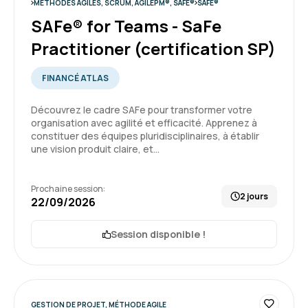
MÉTHODES AGILES, SCRUM, AGILEPM®, SAFE®
SAFE®
SAFe® for Teams - SaFe
Paul B.
Le 11/06/2026
Practitioner (certification SP)
Une formation accessible tout en étant plutôt
complète et agréable à suivre, pour un premier
FINANCÉ ATLAS
niveau de familiarisation avec l'agilité.
Découvrez le cadre SAFe pour transformer votre
organisation avec agilité et efficacité. Apprenez à
Formation : Comprendre la démarche Agile
constituer des équipes pluridisciplinaires, à établir
une vision produit claire, et…
5
Prochaine session:
2 jours
22/09/2026
Michel M.
Le 10/06/2026
Session disponible !
Très bien, beaucoup d'exercices pratiques.
Animatrice très compétente.
GESTION DE PROJET, MÉTHODE AGILE