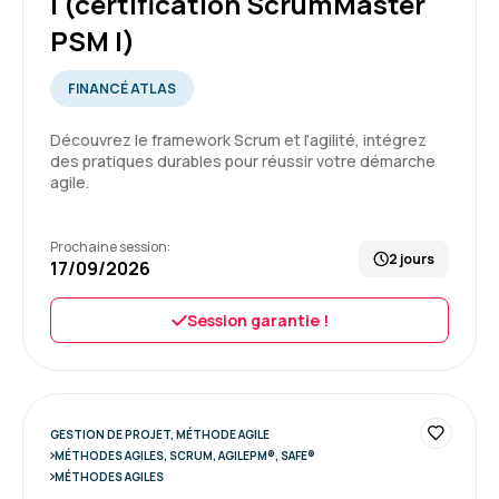
I (certification ScrumMaster
PSM I)
FINANCÉ ATLAS
Théo T.
Le 16/06/2026
Découvrez le framework Scrum et l'agilité, intégrez
Très bonne organisation, formateur, locaux et
des pratiques durables pour réussir votre démarche
équipements agréables.
agile.
Formation : Devenir Responsable de Produit Agile
niveau II (certification ProductOwner PSPO II)
Prochaine session:
2 jours
17/09/2026
5
Session garantie !
DE B.
Le 16/06/2026
GESTION DE PROJET, MÉTHODE AGILE
MÉTHODES AGILES, SCRUM, AGILEPM®, SAFE®
Bonne expérience, ludique, échanges faciles
MÉTHODES AGILES