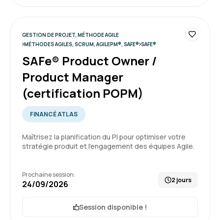
Excellente formation, très interactif et très
complète.
GESTION DE PROJET, MÉTHODE AGILE
MÉTHODES AGILES, SCRUM, AGILEPM®, SAFE®
SAFE®
SAFe® Product Owner /
Formation : Comprendre la démarche Agile
Product Manager
5
(certification POPM)
FINANCÉ ATLAS
Maîtrisez la planification du PI pour optimiser votre
Marianne M.
Le 10/06/2026
stratégie produit et l'engagement des équipes Agile.
Bon apprentissage théorique des
fondamentaux
Prochaine session:
2 jours
24/09/2026
Focus sur plusieurs méthodologies agile
A rendre le contenu plus concret via des
exercices pratiques et des RETEX dans des
Session disponible !
organisations