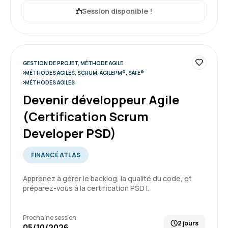
Formation : Devenir développeur Agile (Certification
Session disponible !
Scrum Developer PSD)
Pierre C.
Le 03/06/2026
Bonne expérience au global. La formation a
GESTION DE PROJET, MÉTHODE AGILE
répondu à mes attentes. Merci beaucoup
MÉTHODES AGILES, SCRUM, AGILEPM®, SAFE®
MÉTHODES AGILES
Marielle.
Devenir développeur Agile
Formation : Devenir développeur Agile (Certification
(Certification Scrum
Scrum Developer PSD)
4
Developer PSD)
FINANCÉ ATLAS
Apprenez à gérer le backlog, la qualité du code, et
Jérémy T.
Le 03/06/2026
préparez-vous à la certification PSD I.
Formation intéressante mais un dense avec
beaucoup de notions
Prochaine session:
2 jours
05/10/2026