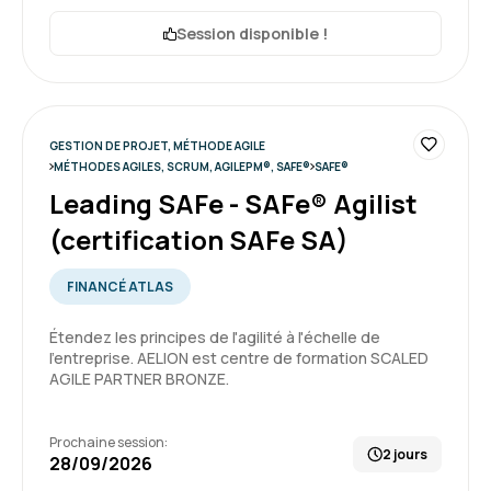
La formation s’est très bien passée, le contenu
était complet et la formatrice s’est montrée
Session disponible !
disponible en prenant le temps de répondre à
toutes nos questions
Formation : Devenir développeur Agile (Certification
5
Scrum Developer PSD)
GESTION DE PROJET, MÉTHODE AGILE
MÉTHODES AGILES, SCRUM, AGILEPM®, SAFE®
SAFE®
Leading SAFe - SAFe® Agilist
(certification SAFe SA)
Florian S.
Le 09/06/2026
FINANCÉ ATLAS
Contenu complet et interactif.
Étendez les principes de l'agilité à l'échelle de
L'intervenante a su expliquer et montrer
l'entreprise. AELION est centre de formation SCALED
clairement des exemples concrets pour
AGILE PARTNER BRONZE.
préparer au mieux la certification.
Cela reste néanmoins difficile a suivre car
beaucoup d'informations sont condensés mais
Prochaine session:
4
2 jours
c'est un mal nécessaire.
28/09/2026