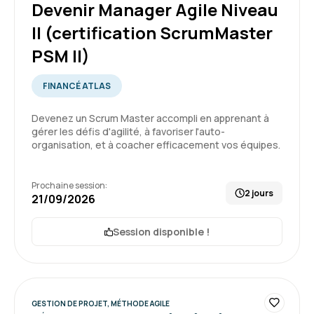
Devenir Manager Agile Niveau
Formation : Devenir Responsable de Produit Agile
II (certification ScrumMaster
niveau II (certification ProductOwner PSPO II)
PSM II)
5
FINANCÉ ATLAS
Devenez un Scrum Master accompli en apprenant à
gérer les défis d'agilité, à favoriser l'auto-
Julien D.
Le 16/06/2026
organisation, et à coacher efficacement vos équipes.
Formation intéressante qui permet de se
Prochaine session:
remettre a niveau coté théorique.
2 jours
21/09/2026
Bon rythme du cous
Session disponible !
Formation : Devenir Responsable de Produit Agile
niveau II (certification ProductOwner PSPO II)
4
GESTION DE PROJET, MÉTHODE AGILE