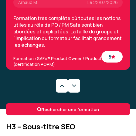
Arnaud M.
Le 22/07/2026
Formation très complète où toutes les notions
utiles au rôle de PO / PM Safe sont bien
abordées et explicitées. La taille du groupe et
l'implication du formateur facilitait grandement
les échanges.
5
Formation : SAFe® Product Owner / Product Manager
(certification POPM)
Rafael E.
Le 03/07/2026
Formateur très agréable et compétent. Prends
Rechercher une formation
le temps de répondre à toutes les questions
des participants.
H3 – Sous-titre SEO
Formation : Devenir développeur Agile (Certification