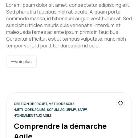
Scrum Developer PSD)
Lorem ipsum dolor sit amet, consectetur adipiscing elit.
5
Sed pharetra faucibus nibh at iaculis. Aliquam porta
commodo massa, id bibendum augue vestibulum at. Sed
suscipit ultricies mauris quis venenatis. Interdum et
malesuada fames ac ante ipsum primis in faucibus.
Curabitur efficitur, est ut tempus vulputate, nunc nibh
Oumaima M.
Le 03/07/2026
tempor velit, id porttitor dui sapien id odio.
c'est clair .
Voir plus
il y a pas mal de QCM dans la formations pour
entrainer pour la certification .
Formation : Devenir développeur Agile (Certification
Scrum Developer PSD)
5
GESTION DE PROJET, MÉTHODE AGILE
MÉTHODES AGILES, SCRUM, AGILEPM®, SAFE®
FONDAMENTAUX AGILE
Comprendre la démarche
Martin P.
Le 03/07/2026
Agile