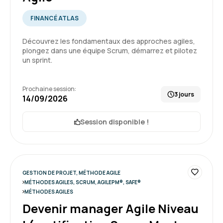
Une bonne formation qui répond tout à fait aux
objectifs qu'elle se fixe. Une formatrice très
FINANCÉ ATLAS
professionnelle, qui s'est révélée être à
l'écoute et exhaustive dans sa passation
Découvrez les fondamentaux des approches agiles,
plongez dans une équipe Scrum, démarrez et pilotez
d'informations.
un sprint.
4
Formation : Devenir développeur Agile (Certification
Scrum Developer PSD)
Prochaine session:
3 jours
14/09/2026
Session disponible !
Quentin M.
Le 16/06/2026
Très bon accueil
Formation enrichissante
GESTION DE PROJET, MÉTHODE AGILE
Formation : Devenir Responsable de Produit Agile
MÉTHODES AGILES, SCRUM, AGILEPM®, SAFE®
niveau II (certification ProductOwner PSPO II)
MÉTHODES AGILES
Devenir manager Agile Niveau
5