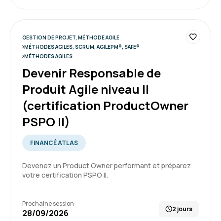
4
Formation : Comprendre la démarche Agile
GESTION DE PROJET, MÉTHODE AGILE
MÉTHODES AGILES, SCRUM, AGILEPM®, SAFE®
Louis R.
Le 10/06/2026
MÉTHODES AGILES
Devenir Responsable de
Très bien. le groupe est petit, nous avons le
Produit Agile niveau II
temps d'avoir des échanges constructifs.
(certification ProductOwner
PSPO II)
Formation : Comprendre la démarche Agile
FINANCÉ ATLAS
5
Devenez un Product Owner performant et préparez
votre certification PSPO II.
Ulysse K.
Le 09/06/2026
Prochaine session:
2 jours
28/09/2026