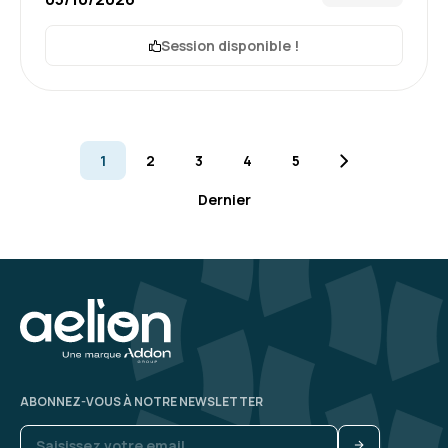
Formation : Devenir développeur Agile (Certification
Scrum Developer PSD)
Session disponible !
4
1
2
3
4
5
Jordan H.
Le 18/05/2026
Dernier
Bonne expérience, avec un outil qui fonctionne
plutôt bien
Formation : Devenir développeur Agile (Certification
Scrum Developer PSD)
5
ABONNEZ-VOUS À NOTRE NEWSLETTER