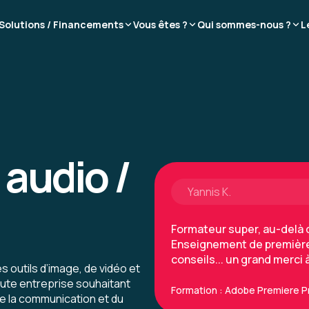
Solutions / Financements
Vous êtes ?
Qui sommes-nous ?
L
Yannis K.
Formateur super, au-delà d
Enseignement de première 
conseils... un grand merci à
Formation : Adobe Premiere P
 audio /
Yannis K.
Formateur super, au-delà d
Enseignement de première 
conseils... un grand merci à
es outils d’image, de vidéo et
ute entreprise souhaitant
Formation : Adobe Premiere P
de la communication et du