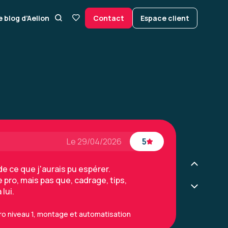
e blog d’Aelion
Contact
Espace client
Le 29/04/2026
5
e ce que j'aurais pu espérer.
pro, mais pas que, cadrage, tips,
 lui.
ro niveau 1, montage et automatisation
Le 29/04/2026
5
e ce que j'aurais pu espérer.
pro, mais pas que, cadrage, tips,
 lui.
ro niveau 1, montage et automatisation