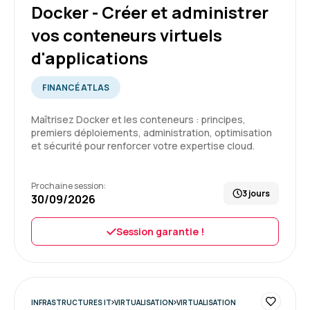
5
Docker - Créer et administrer
vos conteneurs virtuels
d'applications
Rayhanatou D.
Le 10/07/2026
FINANCÉ ATLAS
Trois jours de formation intensive, animés par
Maîtrisez Docker et les conteneurs : principes,
un excellent formateur, à la fois pédagogue et
premiers déploiements, administration, optimisation
très à l'écoute.
et sécurité pour renforcer votre expertise cloud.
Formation : Docker - Créer et administrer vos
Prochaine session:
conteneurs virtuels d'applications
3 jours
30/09/2026
5
Session garantie !
Abderrahmane D.
Le 06/07/2026
INFRASTRUCTURES IT
VIRTUALISATION
VIRTUALISATION