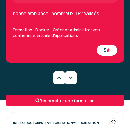
bonne ambiance , nombreux TP réalisés.
Formation : Docker - Créer et administrer vos
conteneurs virtuels d'applications
5
Florent V.
Le 10/07/2026
bien, le portail est complet et facile d'usage
Rechercher une formation
Formation : Docker - Créer et administrer vos
conteneurs virtuels d'applications
INFRASTRUCTURES IT
VIRTUALISATION
VIRTUALISATION