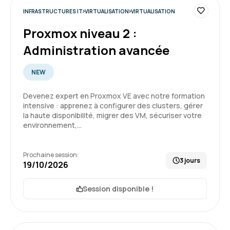
INFRASTRUCTURES IT
VIRTUALISATION
VIRTUALISATION
Proxmox niveau 2 :
Laurent G.
Le 06/05/2026
Administration avancée
Très intéressant. Formation qui permet de
NEW
mettre le pied à l'étrier.
Devenez expert en Proxmox VE avec notre formation
Formation : Docker - Créer et administrer vos
intensive : apprenez à configurer des clusters, gérer
conteneurs virtuels d'applications
la haute disponibilité, migrer des VM, sécuriser votre
environnement,…
5
Prochaine session:
3 jours
19/10/2026
DYLAN M.
Le 12/05/2025
Session disponible !
Une formation très instructive, qui m’a permis
d’acquérir de nouvelles compétences et de