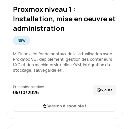
Dans l'ensemble, c'était une formation riche en
contenue avec beaucoup d'informations utiles.
Proxmox niveau 1 :
Installation, mise en oeuvre et
Formation : Docker - Créer et administrer vos
conteneurs virtuels d'applications
administration
4
NEW
Maîtrisez les fondamentaux de la virtualisation avec
Proxmox VE : déploiement, gestion des conteneurs
LXC et des machines virtuelles KVM, intégration du
Thierry D.
Le 06/05/2026
stockage, sauvegarde et…
Formation qui adresse parfaitement le sujet du
Prochaine session:
stage
3 jours
05/10/2026
Formateur compétent et très affable
Formation donne envie de s’investir dans les
Session disponible !
sujets de virtualisation d’application
5
Formation : Docker - Créer et administrer vos
conteneurs virtuels d'applications