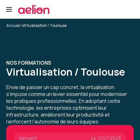
et structuré, ce qui a vraiment facilité
l’apprentissage.
5
Formation : Docker - Créer et administrer vos
Accueil
>
Virtualisation / Toulouse
conteneurs virtuels d'applications
Dylan K.
Le 12/05/2025
NOS FORMATIONS
Bonne exp, l'intervenant était à la hauteur de
Virtualisation / Toulouse
mes espérances pour cette formation docker
Formation : Docker - Créer et administrer vos
Envie de passer un cap concret, la virtualisation
conteneurs virtuels d'applications
s’impose comme un levier essentiel pour moderniser
les pratiques professionnelles. En adoptant cette
5
technologie, les entreprises optimisent leur
infrastructure, améliorent leur productivité et
renforcent l’autonomie de leurs équipes.
Samuel F.
Le 10/07/2026