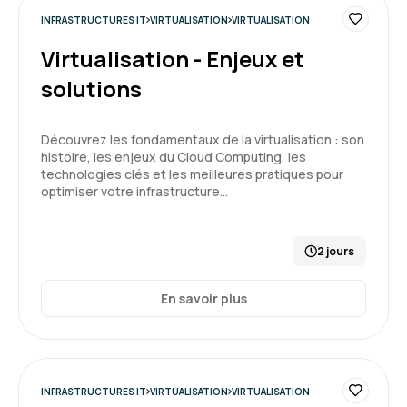
mieux comprendre les outils et méthodes au
tour de docker. L’accompagnement était clair
INFRASTRUCTURES IT
VIRTUALISATION
VIRTUALISATION
et structuré, ce qui a vraiment facilité
Virtualisation - Enjeux et
l’apprentissage.
5
solutions
Formation : Docker - Créer et administrer vos
conteneurs virtuels d'applications
Découvrez les fondamentaux de la virtualisation : son
histoire, les enjeux du Cloud Computing, les
Dylan K.
Le 12/05/2025
technologies clés et les meilleures pratiques pour
optimiser votre infrastructure…
Bonne exp, l'intervenant était à la hauteur de
mes espérances pour cette formation docker
2 jours
Formation : Docker - Créer et administrer vos
conteneurs virtuels d'applications
En savoir plus
5
INFRASTRUCTURES IT
VIRTUALISATION
VIRTUALISATION