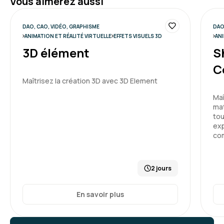
Vous aimerez aussi
DAO, CAO, VIDÉO, GRAPHISME
DAO
ANIMATION ET RÉALITÉ VIRTUELLE
EFFETS VISUELS 3D
ANI
3D élément
S
C
Maîtrisez la création 3D avec 3D Element
Maî
mat
tou
exp
co
2 jours
En savoir plus