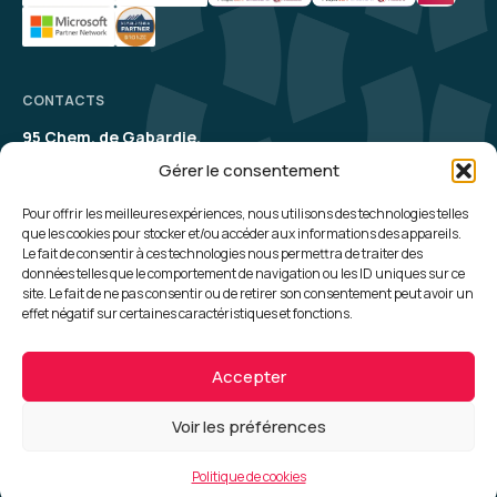
CONTACTS
95 Chem. de Gabardie,
31200 Toulouse
Gérer le consentement
contact@aelion.com
SUIVEZ-NOUS
Pour offrir les meilleures expériences, nous utilisons des technologies telles
que les cookies pour stocker et/ou accéder aux informations des appareils.
Le fait de consentir à ces technologies nous permettra de traiter des
UNE QUESTION, UN RENSEIGNEMENT ?
données telles que le comportement de navigation ou les ID uniques sur ce
site. Le fait de ne pas consentir ou de retirer son consentement peut avoir un
Contactez-nous
effet négatif sur certaines caractéristiques et fonctions.
Plan du site
Politique de cookies
Accepter
Politique de confidentialité
CGV
Mentions Légales
Voir les préférences
Conception :
Madaré
© 2026 Aelion - Addon Group
Politique de cookies