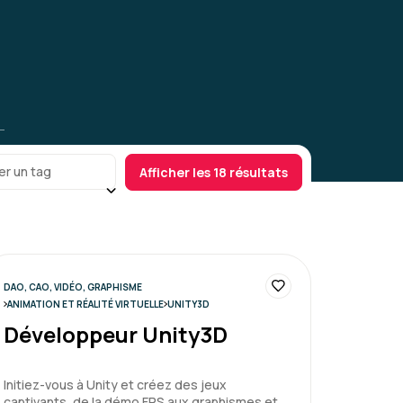
er un tag
Afficher les 18 résultats
DAO, CAO, VIDÉO, GRAPHISME
ANIMATION ET RÉALITÉ VIRTUELLE
UNITY3D
Développeur Unity3D
Initiez-vous à Unity et créez des jeux
captivants, de la démo FPS aux graphismes et