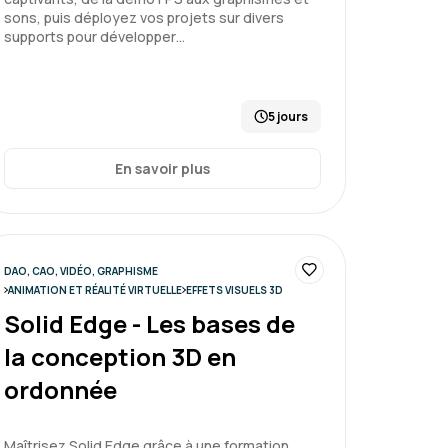
sons, puis déployez vos projets sur divers
supports pour développer…
5 jours
En savoir plus
DAO, CAO, VIDÉO, GRAPHISME
ANIMATION ET RÉALITÉ VIRTUELLE
EFFETS VISUELS 3D
Solid Edge - Les bases de
la conception 3D en
ordonnée
Maîtrisez Solid Edge grâce à une formation