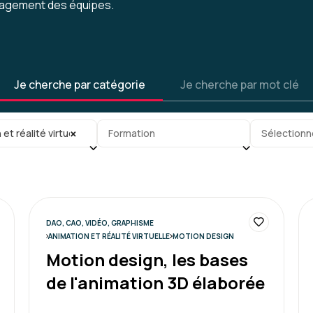
ngagement des équipes.
Je cherche par catégorie
Je cherche par mot clé
gorie
Sous-sous-catégorie
Tag
×
et réalité virtuelle
Formation
Sélectionn
DAO, CAO, VIDÉO, GRAPHISME
ANIMATION ET RÉALITÉ VIRTUELLE
MOTION DESIGN
Motion design, les bases
de l'animation 3D élaborée