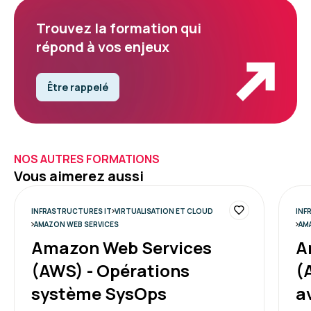
Trouvez la formation qui
répond à vos enjeux
Être rappelé
NOS AUTRES FORMATIONS
Vous aimerez aussi
INFRASTRUCTURES IT
VIRTUALISATION ET CLOUD
INF
AMAZON WEB SERVICES
AM
Amazon Web Services
A
(AWS) - Opérations
(
système SysOps
a