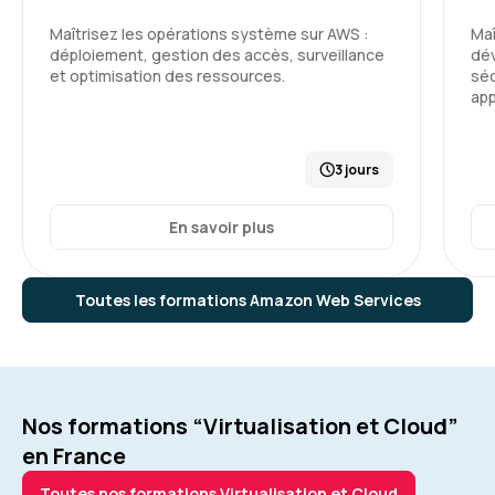
Maîtrisez les opérations système sur AWS :
Maî
déploiement, gestion des accès, surveillance
dév
et optimisation des ressources.
séc
app
3 jours
En savoir plus
Toutes les formations Amazon Web Services
Nos formations “Virtualisation et Cloud”
en France
Toutes nos formations Virtualisation et Cloud