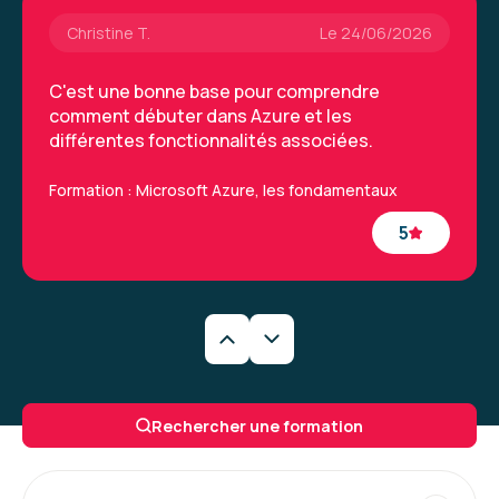
Christine T.
Le 24/06/2026
C'est une bonne base pour comprendre
comment débuter dans Azure et les
différentes fonctionnalités associées.
Formation : Microsoft Azure, les fondamentaux
5
Julien L.
Le 19/03/2026
Très intense : énormément de choses à
Rechercher une formation
apprendre.
Formation : Amazon Web Services (AWS) - Cloud