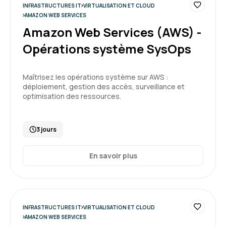
Practitioner
INFRASTRUCTURES IT
VIRTUALISATION ET CLOUD
AMAZON WEB SERVICES
5
Amazon Web Services (AWS) -
Opérations système SysOps
Christine T.
Le 24/06/2026
Maîtrisez les opérations système sur AWS :
déploiement, gestion des accès, surveillance et
optimisation des ressources.
C'est une bonne base pour comprendre
comment débuter dans Azure et les
différentes fonctionnalités associées.
3 jours
Formation : Microsoft Azure, les fondamentaux
En savoir plus
5
INFRASTRUCTURES IT
VIRTUALISATION ET CLOUD
AMAZON WEB SERVICES
Julien L.
Le 19/03/2026