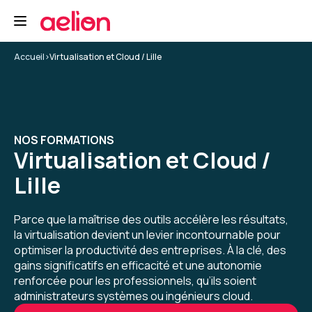
différentes fonctionnalités associées.
Formation : Microsoft Azure, les fondamentaux
Accueil
>
Virtualisation et Cloud / Lille
5
Julien L.
Le 19/03/2026
NOS FORMATIONS
Virtualisation et Cloud /
Très intense : énormément de choses à
Lille
apprendre.
Formation : Amazon Web Services (AWS) - Cloud
Parce que la maîtrise des outils accélère les résultats,
Practitioner
la virtualisation devient un levier incontournable pour
optimiser la productivité des entreprises. À la clé, des
5
gains significatifs en efficacité et une autonomie
renforcée pour les professionnels, qu’ils soient
administrateurs systèmes ou ingénieurs cloud.