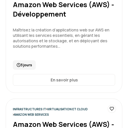
Amazon Web Services (AWS) -
Très intense : énormément de choses à
Développement
apprendre.
Formation : Amazon Web Services (AWS) - Cloud
Maîtrisez la création d’applications web sur AWS en
Practitioner
utilisant les services essentiels, en gérant les
autorisations et le stockage, et en déployant des
solutions performantes…
5
3 jours
En savoir plus
INFRASTRUCTURES IT
VIRTUALISATION ET CLOUD
AMAZON WEB SERVICES
Amazon Web Services (AWS) -