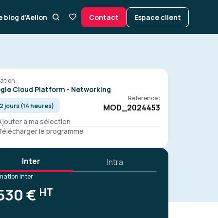
e blog d’Aelion
Contact
Espace client
ation :
gle Cloud Platform - Networking
Référence :
2 jours (14 heures)
MOD_2024453
Ajouter à ma sélection
Télécharger le programme
Inter
Intra
mation Inter
530 €
HT