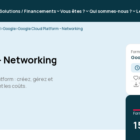
Solutions / Financements
Vous êtes ?
Qui sommes-nous ?
L
d
>
Google
>
Google Cloud Platform – Networking
Form
- Networking
Goo
tform : créez, gérez et
t les coûts.
For
1