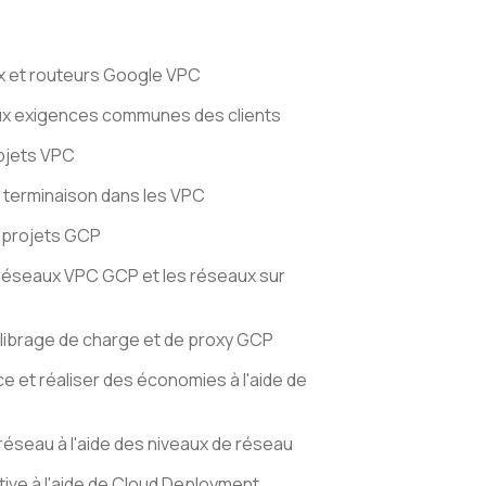
x et routeurs Google VPC
ux exigences communes des clients
objets VPC
e terminaison dans les VPC
 projets GCP
 réseaux VPC GCP et les réseaux sur
uilibrage de charge et de proxy GCP
 et réaliser des économies à l'aide de
éseau à l'aide des niveaux de réseau
ive à l'aide de Cloud Deployment