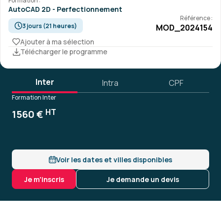
Formation :
AutoCAD 2D - Perfectionnement
Référence :
3 jours (21 heures)
MOD_2024154
Ajouter à ma sélection
Télécharger le programme
Inter
Intra
CPF
Formation Inter
HT
1560 €
Voir les dates et villes disponibles
Je m'inscris
Je demande un devis