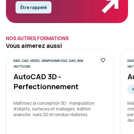
Être rappelé
NOS AUTRES FORMATIONS
Vous aimerez aussi
DAO, CAO, VIDÉO, GRAPHISME
CAO, DAO, BIM
DAO
AUTOCAD
AU
AutoCAD 3D -
A
Perfectionnement
Maîtrisez la conception 3D : manipulation
Maî
d’objets, surfaces et maillages, édition
cré
avancée, vues 2D et rendus réalistes.
par
des