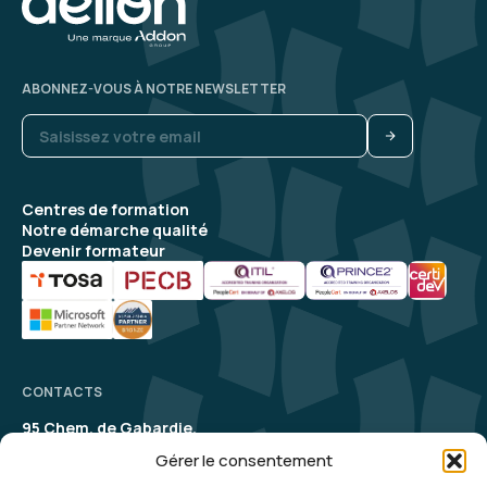
ABONNEZ-VOUS À NOTRE NEWSLETTER
Centres de formation
Notre démarche qualité
Devenir formateur
CONTACTS
95 Chem. de Gabardie,
31200 Toulouse
Gérer le consentement
contact@aelion.com