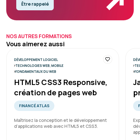
Être rappelé
NOS AUTRES FORMATIONS
Vous aimerez aussi
DÉVELOPPEMENT LOGICIEL
DÉV
TECHNOLOGIES WEB, MOBILE
TE
FONDAMENTAUX DU WEB
FO
HTML5 CSS3 Responsive,
J
création de pages web
p
FINANCÉ ATLAS
Maîtrisez la conception et le développement
Exp
d’applications web avec HTML5 et CSS3.
dév
app