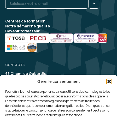
Centres de formation
Notre démarche qualité
Devenir formateur
CONTACTS
95 Chem. de Gabardie,
31200 Toulouse
Gérer le consentement
contact@aelion.com
SUIVEZ-NOUS
Pour offrir les meilleures expériences, nous utilisons des technologies telles
que les cookies pour stocker et/ou accéder aux informations des appareils.
Le fait de consentir à ces technologies nous permettra de traiter des
UNE QUESTION, UN RENSEIGNEMENT ?
données telles que le comportement de navigation ou les ID uniques sur ce
site. Le fait de ne pas consentir ou de retirer son consentement peut avoir un
Contactez-nous
effet négatif sur certaines caractéristiques et fonctions.