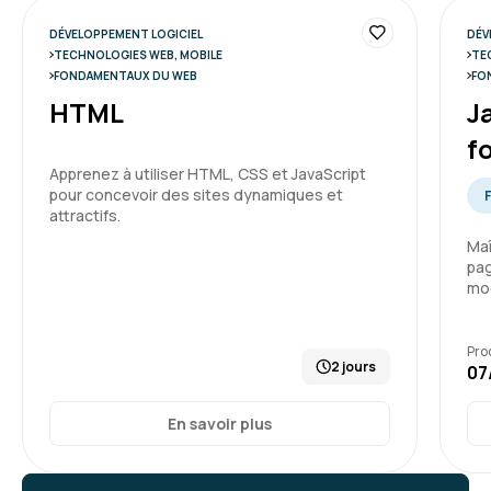
DÉVELOPPEMENT LOGICIEL
DÉV
TECHNOLOGIES WEB, MOBILE
TE
FONDAMENTAUX DU WEB
FO
HTML
J
f
Apprenez à utiliser HTML, CSS et JavaScript
pour concevoir des sites dynamiques et
attractifs.
Maî
pag
mo
Pro
2 jours
07
En savoir plus