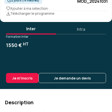
2 jours (14 heures)
MOD_20241031
Ajouter à ma sélection
Télécharger le programme
Inter
Intra
Formation Inter
HT
1550 €
Je m'inscris
Je demande un devis
Description