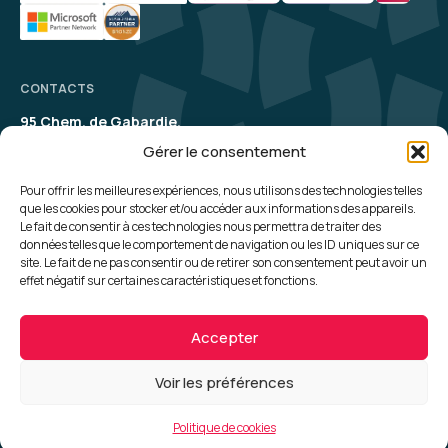
CONTACTS
95 Chem. de Gabardie,
31200 Toulouse
Gérer le consentement
contact@aelion.com
SUIVEZ-NOUS
Pour offrir les meilleures expériences, nous utilisons des technologies telles
que les cookies pour stocker et/ou accéder aux informations des appareils.
Le fait de consentir à ces technologies nous permettra de traiter des
UNE QUESTION, UN RENSEIGNEMENT ?
données telles que le comportement de navigation ou les ID uniques sur ce
site. Le fait de ne pas consentir ou de retirer son consentement peut avoir un
Contactez-nous
effet négatif sur certaines caractéristiques et fonctions.
Plan du site
Politique de cookies
Accepter
Politique de confidentialité
CGV
Mentions Légales
Voir les préférences
Conception :
Madaré
© 2026 Aelion - Addon Group
Politique de cookies