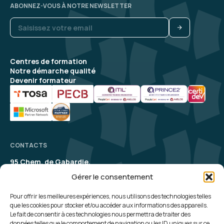
ABONNEZ-VOUS À NOTRE NEWSLETTER
Centres de formation
Notre démarche qualité
Devenir formateur
CONTACTS
95 Chem. de Gabardie,
31200 Toulouse
Gérer le consentement
contact@aelion.com
SUIVEZ-NOUS
Pour offrir les meilleures expériences, nous utilisons des technologies telles
que les cookies pour stocker et/ou accéder aux informations des appareils.
Le fait de consentir à ces technologies nous permettra de traiter des
UNE QUESTION, UN RENSEIGNEMENT ?
données telles que le comportement de navigation ou les ID uniques sur ce