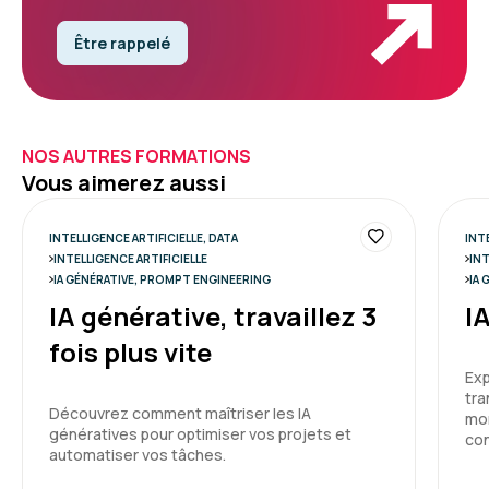
Être rappelé
NOS AUTRES FORMATIONS
Vous aimerez aussi
INTELLIGENCE ARTIFICIELLE, DATA
INT
INTELLIGENCE ARTIFICIELLE
INT
IA GÉNÉRATIVE, PROMPT ENGINEERING
IA 
IA générative, travaillez 3
I
fois plus vite
Exp
tra
Découvrez comment maîtriser les IA
mon
génératives pour optimiser vos projets et
co
automatiser vos tâches.