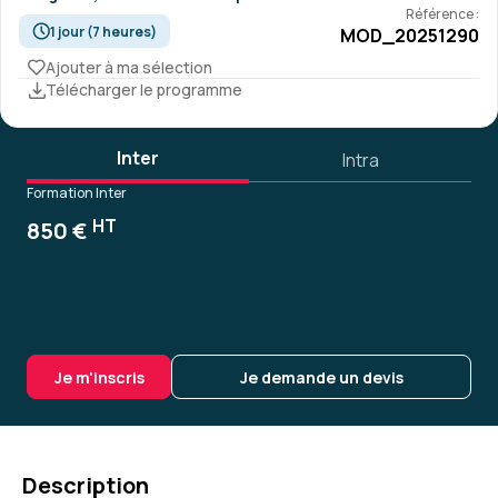
Référence :
1 jour (7 heures)
MOD_20251290
Ajouter à ma sélection
Télécharger le programme
Inter
Intra
Formation Inter
HT
850 €
Je m'inscris
Je demande un devis
Description