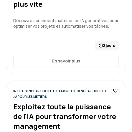
plus vite
Formation enrichissante qui m'a appris à
découvrir le fonctionnement de l'IA , les
Découvrez comment maîtriser les IA génératives pour
différents types et ses limites.
optimiser vos projets et automatiser vos tâches.
Formation : IA générative, état de l'art
5
2 jours
En savoir plus
Emmanuel E.
Le 25/03/2026
Très positif.
INTELLIGENCE ARTIFICIELLE, DATA
INTELLIGENCE ARTIFICIELLE
Cela a permis à toute l'équipe d'avoir une vision
IA POUR LES MÉTIERS
commune/partagée de ce nouvel outil qu'est
Exploitez toute la puissance
l'IA et que nous allons devoir apprendre à
maitriser
de l'IA pour transformer votre
5
management
Formation : Améliorer la productivité du