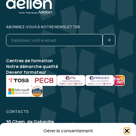
Laurent D.
Le 19/02/2026
Je me suis inscrit pour approfondir mes
ABONNEZ-VOUS À NOTRE NEWSLETTER
connaissances suite à la formation sur "les
fondamentaux de l'IA". J'en sais davantage sur la
façon de l'utiliser de manière efficace et je
pense l'utiliser à la fois sur le plan professionnel
5
et le plan perso.
Centres de formation
Notre démarche qualité
Formation : IA générative, état de l'art
Devenir formateur
Raphaël S.
Le 19/02/2026
C'était une formation très intéressante qui m'a
permis d'améliorer grandement ma vision sur
CONTACTS
l'IA
95 Chem. de Gabardie,
31200 Toulouse
Formation : IA générative, état de l'art
Gérer le consentement
contact@aelion.com
5