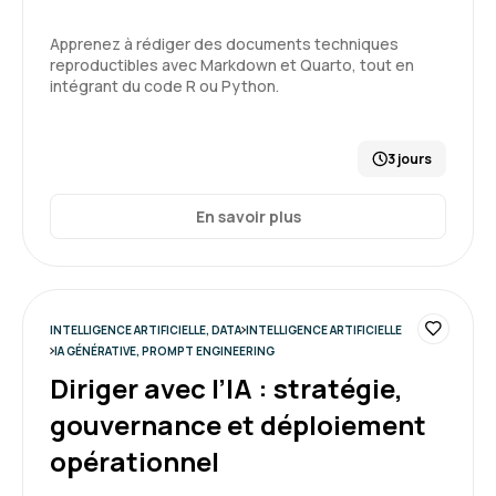
5
Apprenez à rédiger des documents techniques
reproductibles avec Markdown et Quarto, tout en
intégrant du code R ou Python.
CARNEIRO T.
Le 19/03/2026
3 jours
salle de formation très correcte, bien équipée
En savoir plus
et calme.
Formation : Prompt Engineering et Generative AI
niveau 1
5
INTELLIGENCE ARTIFICIELLE, DATA
INTELLIGENCE ARTIFICIELLE
IA GÉNÉRATIVE, PROMPT ENGINEERING
Diriger avec l’IA : stratégie,
gouvernance et déploiement
Jean-Luc T.
Le 19/03/2026
opérationnel