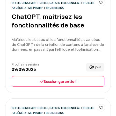
INTELLIGENCE ARTIFICIELLE, DATA
INTELLIGENCE ARTIFICIELLE
5
Formation : IA générative, travaillez 3 fois plus vite
IA GÉNÉRATIVE, PROMPT ENGINEERING
ChatGPT, maitrisez les
fonctionnalités de base
Delphine C.
Le 25/06/2026
Maîtrisez les bases et les fonctionnalités avancées
de ChatGPT : de la création de contenu à l’analyse de
Enchantée par cette 1ère expérience, formation
données, en passant par l’éthique et l’optimisation…
très intéressante, bon équilibre entre la théorie
et la pratique
Prochaine session:
1 jour
09/09/2026
Formation : IA générative, travaillez 3 fois plus vite
5
Session garantie !
Pierre V.
Le 20/05/2026
INTELLIGENCE ARTIFICIELLE, DATA
INTELLIGENCE ARTIFICIELLE
IA GÉNÉRATIVE, PROMPT ENGINEERING
Je suis entièrement satisfait de la formation.