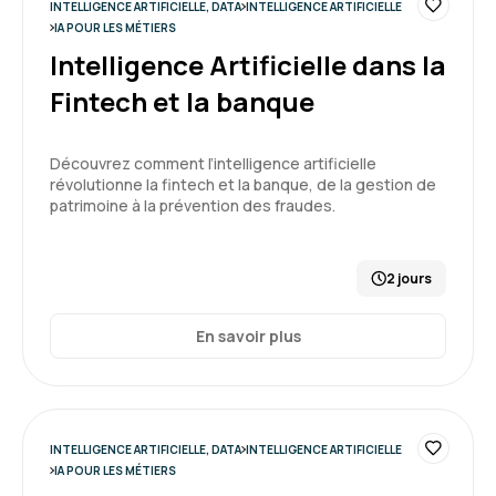
INTELLIGENCE ARTIFICIELLE, DATA
INTELLIGENCE ARTIFICIELLE
Guillaume B.
Le 19/05/2026
IA POUR LES MÉTIERS
Intelligence Artificielle dans la
Formation riche. Au delà des exemples et de la
Fintech et la banque
pratique, elle m'a donné une vision large sur l'IA
générative, ces opportunités, ses usages, ...
Découvrez comment l’intelligence artificielle
Formation : IA générative, état de l'art
révolutionne la fintech et la banque, de la gestion de
5
patrimoine à la prévention des fraudes.
2 jours
Frederic S.
Le 16/04/2026
En savoir plus
Formation en accord avec mes attentes, très
bien animée
Formation : IA générative, état de l'art
INTELLIGENCE ARTIFICIELLE, DATA
INTELLIGENCE ARTIFICIELLE
IA POUR LES MÉTIERS
5