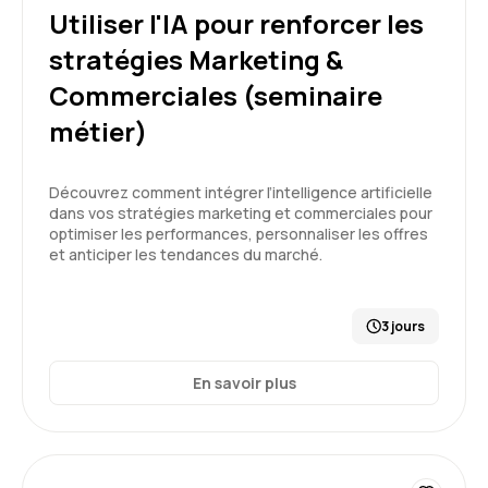
Etant un novice sur le sujet IA, j'en suis ressorti
Utiliser l'IA pour renforcer les
avec une très bonne compréhension des
stratégies Marketing &
enjeux, du (méga) écosystème de l'industrie,
des principes de fonctionnement de l'IA et sur
Commerciales (seminaire
5
les bonnes pratiques de "prompting". Bravo à
métier)
Aelion et bravo à notre Formateur. Encore
merci!
Découvrez comment intégrer l’intelligence artificielle
Formation : IA générative, état de l'art
dans vos stratégies marketing et commerciales pour
Cécilia V.
Le 19/05/2026
optimiser les performances, personnaliser les offres
et anticiper les tendances du marché.
Très bonne formation, correspond à mes
attentes. Contenu adapté et formateur
pédagogue.
3 jours
Formation : IA générative, état de l'art
En savoir plus
5