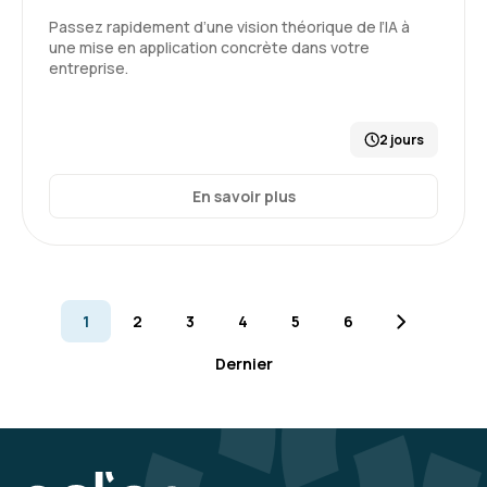
Cela m’a ouvert les yeux en matière d’IA
Passez rapidement d’une vision théorique de l’IA à
une mise en application concrète dans votre
Formation : Prompt Engineering et Generative AI
entreprise.
niveau 1
5
2 jours
En savoir plus
Gilles B.
Le 19/02/2026
Formation en distanciel, rien à signaler de
particulier. connectivité très correcte.
1
2
3
4
5
6
Formation : IA générative, état de l'art
Dernier
4