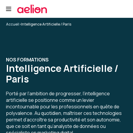
Une excellente formation sur l'IA générative.
Formation : IA générative, état de l'art
Accueil
>
Intelligence Artificielle / Paris
5
NOS FORMATIONS
Intelligence Artificielle /
Christine D.
Le
Paris
Formation très intéressante. Je regrette juste
d'en avoir manqué environ 2 x 30 mn à cause de
Porté par l’ambition de progresser, l’intelligence
déconnexions suite à remise en rote
artificielle se positionne comme un levier
automatique du VPN. Le formateur ne voyait
incontournable pour les professionnels en quête de
pas mes déconnexions et j'ai perdu de ce fait
polyvalence. Au quotidien, maîtriser ces technologies
5
pas mal de ses explications. Dommage !
permet d’accroître sa productivité et son autonomie,
Toutefois le seconde fois, il a pris le temps sur
que ce soit en tant qu’analyste de données ou
sa pause de me réexpliquer ce qu'il venait de
spécialiste en marketing digital.