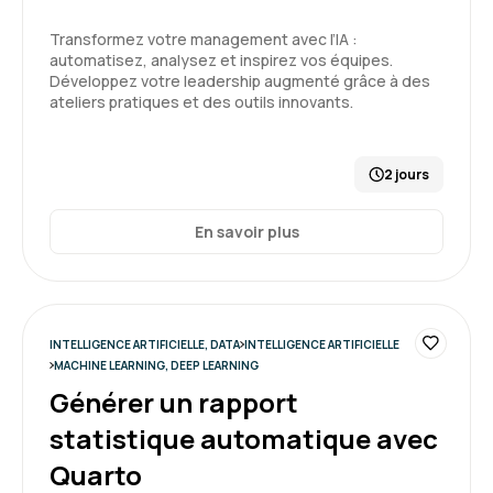
développement informatique grâce à l’IA
Transformez votre management avec l’IA :
automatisez, analysez et inspirez vos équipes.
Florent C.
Le 25/03/2026
Développez votre leadership augmenté grâce à des
ateliers pratiques et des outils innovants.
Très bon état des lieux permettant de bien
introduire l'IA à des pseudos néophytes avec
une bonne explication des forces et des
2 jours
faiblesses de chaque type de modèle.
Démonstrations souvent convaincantes.
En savoir plus
5
Formation : IA générative, état de l'art
INTELLIGENCE ARTIFICIELLE, DATA
INTELLIGENCE ARTIFICIELLE
Nathan D.
Le 25/03/2026
MACHINE LEARNING, DEEP LEARNING
Générer un rapport
Formation très intéressante
statistique automatique avec
Formateur dynamique et pertinent
Quarto
Formation : IA générative, état de l'art