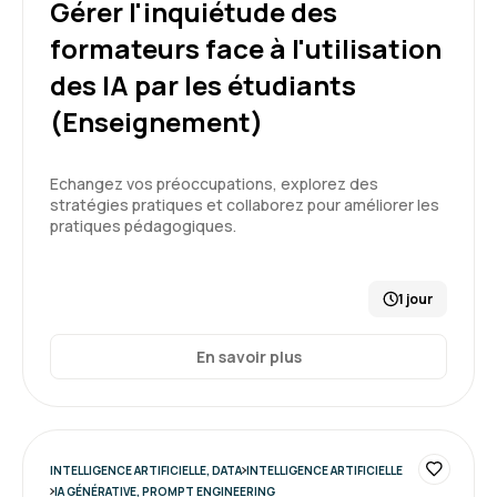
Gérer l'inquiétude des
formateurs face à l'utilisation
des IA par les étudiants
Thach D.
Le 30/03/2026
(Enseignement)
Très intéressant et instructif. Formateur très
Echangez vos préoccupations, explorez des
compétent dans le domaine.
stratégies pratiques et collaborez pour améliorer les
pratiques pédagogiques.
Formation : IA, les fondamentaux
5
1 jour
En savoir plus
Issam D.
Le 30/03/2026
Formation repondant à mes attentes une
INTELLIGENCE ARTIFICIELLE, DATA
INTELLIGENCE ARTIFICIELLE
première connaissance de l'IA
IA GÉNÉRATIVE, PROMPT ENGINEERING