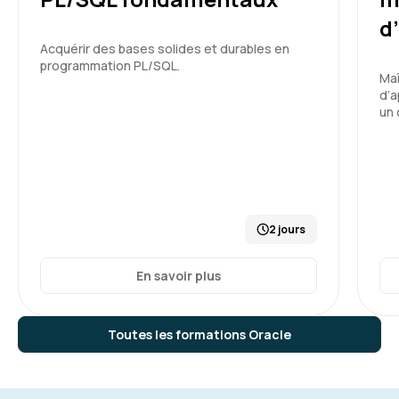
d
Acquérir des bases solides et durables en
programmation PL/SQL.
Maî
d’a
un 
2 jours
En savoir plus
Toutes les formations Oracle