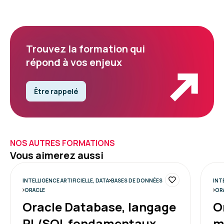
Trouvez la formation qui
répond à vos enjeux
Être rappelé
NOS AUTRES FORMATIONS
Vous aimerez aussi
INTELLIGENCE ARTIFICIELLE, DATA
BASES DE DONNÉES
INT
ORACLE
OR
Oracle Database, langage
O
PL/SQL fondamentaux
m