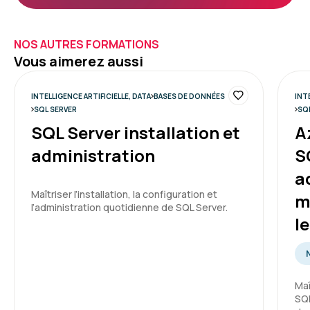
NOS AUTRES FORMATIONS
Vous aimerez aussi
INTELLIGENCE ARTIFICIELLE, DATA
BASES DE DONNÉES
INT
SQL SERVER
SQ
SQL Server installation et
A
administration
S
a
Maîtriser l’installation, la configuration et
m
l’administration quotidienne de SQL Server.
l
Maî
SQL