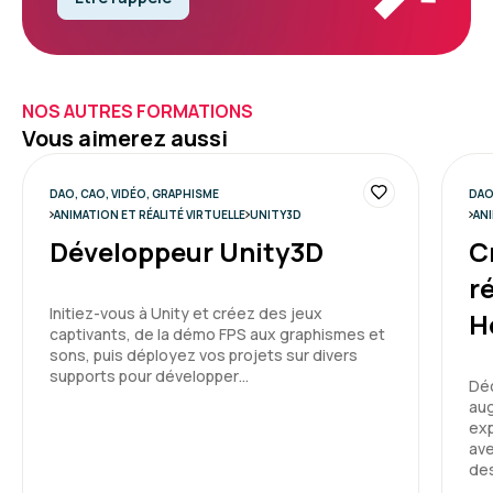
NOS AUTRES FORMATIONS
Vous aimerez aussi
DAO, CAO, VIDÉO, GRAPHISME
DAO
ANIMATION ET RÉALITÉ VIRTUELLE
UNITY3D
ANI
Développeur Unity3D
C
r
Initiez-vous à Unity et créez des jeux
H
captivants, de la démo FPS aux graphismes et
sons, puis déployez vos projets sur divers
supports pour développer…
Déc
aug
exp
ave
de