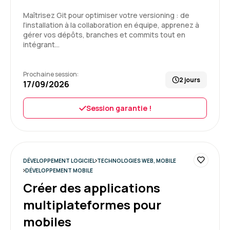
Formation : UX design et ergonomie des sites Web
Maîtrisez Git pour optimiser votre versioning : de
5
l’installation à la collaboration en équipe, apprenez à
gérer vos dépôts, branches et commits tout en
intégrant…
Prochaine session:
Mathieu R.
Le 03/07/2026
2 jours
17/09/2026
Formation complète où on aborde bien les
Session garantie !
différents points de l'UX design. Le rythme est
bien.
Formation : UX design et ergonomie des sites Web
5
DÉVELOPPEMENT LOGICIEL
TECHNOLOGIES WEB, MOBILE
DÉVELOPPEMENT MOBILE
Créer des applications
multiplateformes pour
Ines A.
Le 26/06/2026
mobiles