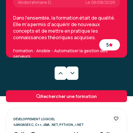
Abderrahmane D.
Le 06/08/2026
Dans l'ensemble, la formation était de qualité.
Elle m'a permis d'acquérir de nouveaux
concepts et de mettre en pratique les
connaissances théoriques acquises.
5
Formation : Ansible - Automatiser la gestion des
serveurs
Nicolas G.
Le 30/07/2026
Bonne expérience de formation et espace
Rechercher une formation
apprenant clair
Formation : DevOps, démarche et outils
5
DÉVELOPPEMENT LOGICIEL
LANGAGES C, C++, JAVA, .NET, PYTHON…
.NET