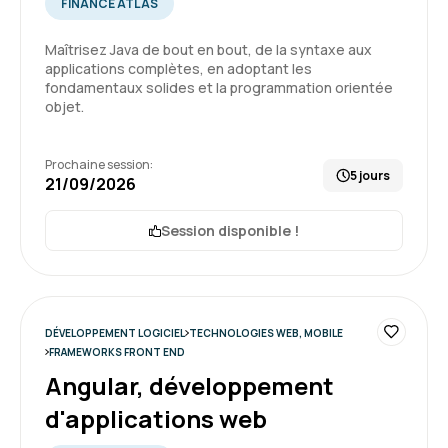
FINANCÉ ATLAS
Maîtrisez Java de bout en bout, de la syntaxe aux
Très bonne pédagogique et disponible de Boris
applications complètes, en adoptant les
pour répondre à nos questions
fondamentaux solides et la programmation orientée
objet.
Formation : GitOps, Infrastructure as Code avec
GitLab CI, Terraform et Ansible
5
Prochaine session:
5 jours
21/09/2026
Session disponible !
Aissa T.
Le 23/06/2026
Mon expérience de formation chez Aelion a été
globalement positive. Le contenu était
DÉVELOPPEMENT LOGICIEL
TECHNOLOGIES WEB, MOBILE
conforme à mes attentes et la formation s’est
FRAMEWORKS FRONT END
déroulée dans de bonnes conditions.
Angular, développement
4
Formation : Vue.js, développer des applications web
d'applications web