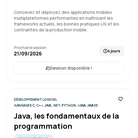
Une excellente expérience. La formation est
complète, de grande qualité et parfaitement
Concevez et déployez des applications mobiles
adaptée aux besoins professionnels. Les
multiplateformes performantes en maîtrisant les
formateurs sont à l'écoute et le contenu est
frameworks actuels, les bonnes pratiques UX et les
très enrichissant. Je suis entièrement
5
contraintes de la production mobile.
satisfaite.
Prochaine session:
Formation : Spring, développer des applications
4 jours
21/09/2026
d'entreprise
Guillaume T.
Le 26/06/2026
Session disponible !
Bonne, formation claire et bien structurée.
Formation : Spring, développer des applications
d'entreprise
DÉVELOPPEMENT LOGICIEL
5
LANGAGES C, C++, JAVA, .NET, PYTHON…
JAVA, JAVA EE
Java, les fondamentaux de la
programmation
Menouar T.
Le 24/06/2026