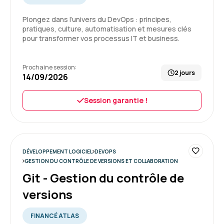
Formation : UX design et ergonomie des sites Web
Plongez dans l’univers du DevOps : principes,
pratiques, culture, automatisation et mesures clés
pour transformer vos processus IT et business.
Benoît J.
Le 03/07/2026
Prochaine session:
2 jours
14/09/2026
Formation concrète et applicable
immédiatement.
J'ai apprécié les différents exemples concrets
Session garantie !
Formation : UX design et ergonomie des sites Web
5
DÉVELOPPEMENT LOGICIEL
DEVOPS
GESTION DU CONTRÔLE DE VERSIONS ET COLLABORATION
Git - Gestion du contrôle de
Alexis C.
Le 03/07/2026
versions
Des bases solides en UX / UI, un formateur
compétent, sympathique et à l'écoute.
FINANCÉ ATLAS