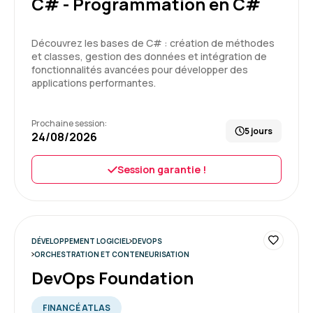
C# - Programmation en C#
Sarah C.
Le 03/07/2026
Découvrez les bases de C# : création de méthodes
et classes, gestion des données et intégration de
fonctionnalités avancées pour développer des
Ma formation chez Aelion s'est très bien
applications performantes.
passée. J'ai pu effectuer le dernier jour en
distanciel. C'était facile de se rendre sur place,
le matériel était prêt à l'emploi.
Prochaine session:
5 jours
24/08/2026
5
Formation : UX design et ergonomie des sites Web
Session garantie !
Arina M.
Le 03/07/2026
DÉVELOPPEMENT LOGICIEL
DEVOPS
Formation très orienté site web + UX et je ne
ORCHESTRATION ET CONTENEURISATION
me suis pas retrouvée. Malheureusement
DevOps Foundation
c'était la seule formation proche du design
disponible....
FINANCÉ ATLAS
4