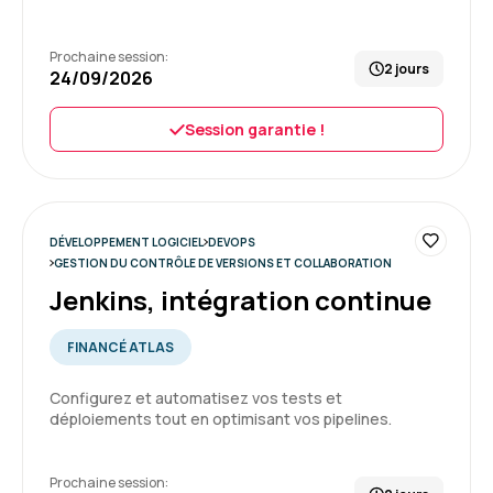
Formation : Vue.js, développer des applications web
5
Prochaine session:
2 jours
24/09/2026
Session garantie !
Guillaume T.
Le 19/06/2026
La formation répondait à ses objectifs, mais
était un peu trop basic pour moi au vu de mes
DÉVELOPPEMENT LOGICIEL
DEVOPS
connaissances initiales.
GESTION DU CONTRÔLE DE VERSIONS ET COLLABORATION
Jenkins, intégration continue
Formation : Java, les fondamentaux de la
4
programmation
FINANCÉ ATLAS
Configurez et automatisez vos tests et
déploiements tout en optimisant vos pipelines.
Bertrand B.
Le 19/06/2026
Prochaine session:
rès bonne expérience avec Aelion. Une