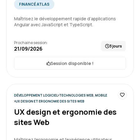
FINANCÉ ATLAS
FABIEN Z.
Le 22/06/2026
Maîtrisez le développement rapide d’applications
Angular avec JavaScript et TypeScript.
Formation très complète qui est intense.
Prochaine session:
Formation : Python, programmation Objet
3 jours
21/09/2026
4
Session disponible !
ALEXANDRE S.
Le 22/06/2026
DÉVELOPPEMENT LOGICIEL
TECHNOLOGIES WEB, MOBILE
UX DESIGN ET ERGONOMIE DES SITES WEB
Formation dense et complète qui permet de
UX design et ergonomie des
prendre en main rapidement Python. Le
sites Web
formateur nous donnes les clés pour pouvoir
comprendre et utiliser des librairies python.
5
Maîtrisez l’ergonomie et l’expérience utilisateur.