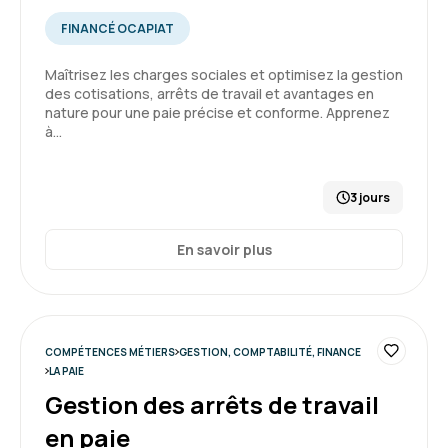
bilan, compte de résultat, budget & TVA
FINANCÉ OCAPIAT
Maîtrisez les charges sociales et optimisez la gestion
des cotisations, arrêts de travail et avantages en
Gwenaelle G.
Le 11/03/2026
nature pour une paie précise et conforme. Apprenez
à…
Formation très enrichissante où j'ai beaucoup
appris et pour lequel j'arrive à mettre des mots
et des compréhensions sur des chiffres que je
3 jours
n'arrivais pas à analyser.
En savoir plus
5
Formation : Savoir lire et comprendre un bilan
COMPÉTENCES MÉTIERS
GESTION, COMPTABILITÉ, FINANCE
LA PAIE
Gestion des arrêts de travail
en paie