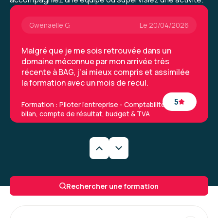
Gwenaelle G.
Le 20/04/2026
Malgré que je me sois retrouvée dans un
domaine méconnue par mon arrivée très
récente à BAG, j'ai mieux compris et assimilée
la formation avec un mois de recul.
5
Formation : Piloter l'entreprise - Comptabilité, base
bilan, compte de résultat, budget & TVA
Gwenaelle G.
Le 11/03/2026
Formation très enrichissante où j'ai beaucoup
Rechercher une formation
appris et pour lequel j'arrive à mettre des mots
et des compréhensions sur des chiffres que je
n'arrivais pas à analyser.