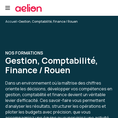
Ce second niveau était nécessaire pour
l'application des acquisitions du 1er niveau.
Accueil
>
Gestion, Comptabilité, Finance / Rouen
Formation : Perfectionnement à la paie, niveau 2
5
NOS FORMATIONS
Gestion, Comptabilité,
Glawdys G.
Le 12/11/2025
Finance / Rouen
Facilité de mise en place de la formation.
Dans un environnement où la maîtrise des chiffres
oriente les décisions, développer vos compétences en
Formation : Perfectionnement à la paie, niveau 2
gestion, comptabilité et finance devient un véritable
levier d’efficacité. Ces savoir-faire vous permettent
5
d’analyser les résultats, structurer les opérations et
piloter les budgets avec précision, que vous
accompagniez une équipe ou supervisiez une activité.