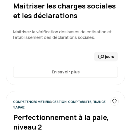
Maitriser les charges sociales
Glawdys G.
Le 12/11/2025
et les déclarations
Facilité de mise en place de la formation.
Maîtrisez la vérification des bases de cotisation et
Formation : Perfectionnement à la paie, niveau 2
l’établissement des déclarations sociales.
5
2 jours
En savoir plus
Gwenaelle G.
Le 20/04/2026
Malgré que je me sois retrouvée dans un
COMPÉTENCES MÉTIERS
GESTION, COMPTABILITÉ, FINANCE
domaine méconnue par mon arrivée très
LA PAIE
récente à BAG, j'ai mieux compris et assimilée
Perfectionnement à la paie,
la formation avec un mois de recul.
niveau 2
5
Formation : Piloter l'entreprise - Comptabilité, base