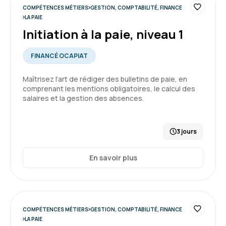
plus.
COMPÉTENCES MÉTIERS
GESTION, COMPTABILITÉ, FINANCE
Le lieu était bien, la durée de la formation
LA PAIE
efficace
Initiation à la paie, niveau 1
5
Formation : Savoir lire et comprendre un bilan
FINANCÉ OCAPIAT
Maîtrisez l’art de rédiger des bulletins de paie, en
comprenant les mentions obligatoires, le calcul des
salaires et la gestion des absences.
Mélanie L.
Le
Ce second niveau était nécessaire pour
3 jours
l'application des acquisitions du 1er niveau.
En savoir plus
Formation : Perfectionnement à la paie, niveau 2
5
COMPÉTENCES MÉTIERS
GESTION, COMPTABILITÉ, FINANCE
LA PAIE