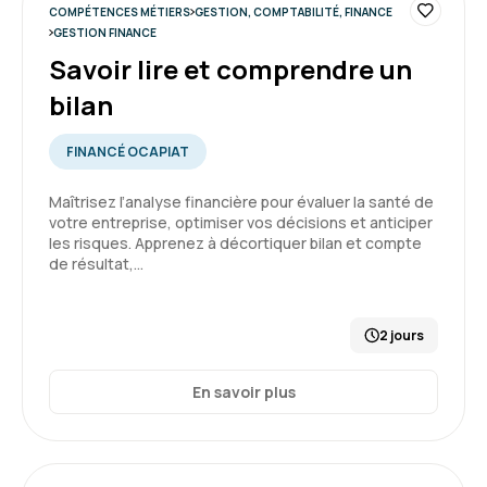
COMPÉTENCES MÉTIERS
GESTION, COMPTABILITÉ, FINANCE
5
Formation : Savoir lire et comprendre un bilan
GESTION FINANCE
Savoir lire et comprendre un
bilan
Emmanuelle H.
Le 11/03/2026
FINANCÉ OCAPIAT
Formation très complète et m'ayant permis de
Maîtrisez l’analyse financière pour évaluer la santé de
fortement progresser sur la matière.
votre entreprise, optimiser vos décisions et anticiper
les risques. Apprenez à décortiquer bilan et compte
de résultat,…
Formation : Savoir lire et comprendre un bilan
5
2 jours
En savoir plus
Thomas D.
Le 11/03/2026
Bonne formation, en petit comité c'était un