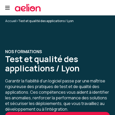
Formation : Sécurité des applications
5
Accueil
>
Test et qualité des applications / Lyon
Trystan C.
Le 12/06/2026
NOS FORMATIONS
Test et qualité des
L'expérience globale a été très bonne, rien de
particulier à remonter hormis que le suivi des
applications / Lyon
sessions et l'utilisation de la plateforme est
fluide
Garantir la fiabilité d’un logiciel passe par une maîtrise
Formation : Sécurité des applications
rigoureuse des pratiques de test et de qualité des
applications. Ces compétences vous aident à identifier
5
les anomalies, renforcer la performance des solutions
et sécuriser les déploiements, que vous travailliez au
développement ou à l’intégration.