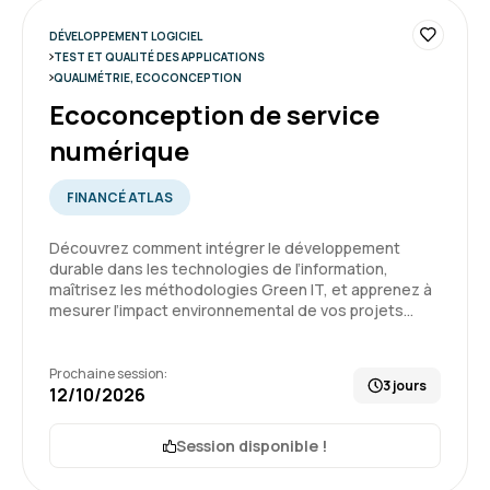
fluide
DÉVELOPPEMENT LOGICIEL
Formation : Sécurité des applications
TEST ET QUALITÉ DES APPLICATIONS
QUALIMÉTRIE, ECOCONCEPTION
5
Ecoconception de service
numérique
FINANCÉ ATLAS
Trystan C.
Le 12/06/2026
Découvrez comment intégrer le développement
L'expérience globale a été très bonne, rien de
durable dans les technologies de l’information,
maîtrisez les méthodologies Green IT, et apprenez à
particulier à remonter hormis que le suivi des
mesurer l’impact environnemental de vos projets…
sessions et l'utilisation de la plateforme est
fluide
Prochaine session:
3 jours
Formation : Sécurité des applications
12/10/2026
5
Session disponible !