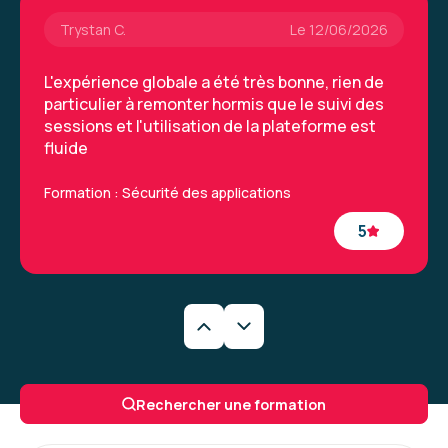
Trystan C.
Le 12/06/2026
L'expérience globale a été très bonne, rien de
particulier à remonter hormis que le suivi des
sessions et l'utilisation de la plateforme est
fluide
Formation : Sécurité des applications
5
Trystan C.
Le 12/06/2026
L'expérience globale a été très bonne, rien de
Rechercher une formation
particulier à remonter hormis que le suivi des
sessions et l'utilisation de la plateforme est