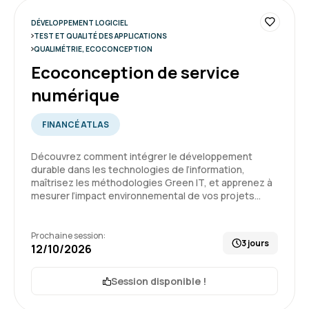
fluide
DÉVELOPPEMENT LOGICIEL
Formation : Sécurité des applications
TEST ET QUALITÉ DES APPLICATIONS
QUALIMÉTRIE, ECOCONCEPTION
5
Ecoconception de service
numérique
FINANCÉ ATLAS
Trystan C.
Le 12/06/2026
Découvrez comment intégrer le développement
L'expérience globale a été très bonne, rien de
durable dans les technologies de l’information,
maîtrisez les méthodologies Green IT, et apprenez à
particulier à remonter hormis que le suivi des
mesurer l’impact environnemental de vos projets…
sessions et l'utilisation de la plateforme est
fluide
Prochaine session:
3 jours
Formation : Sécurité des applications
12/10/2026
5
Session disponible !