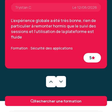
Trystan C.
Le 12/06/2026
L'expérience globale a été très bonne, rien de
particulier à remonter hormis que le suivi des
sessions et l'utilisation de la plateforme est
fluide
Formation : Sécurité des applications
5
Trystan C.
Le 12/06/2026
L'expérience globale a été très bonne, rien de
Rechercher une formation
particulier à remonter hormis que le suivi des
sessions et l'utilisation de la plateforme est