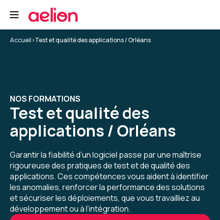
Formation : Sécurité des applications
5
Accueil
>
Test et qualité des applications / Orléans
Trystan C.
Le 12/06/2026
NOS FORMATIONS
Test et qualité des
L'expérience globale a été très bonne, rien de
particulier à remonter hormis que le suivi des
applications / Orléans
sessions et l'utilisation de la plateforme est
fluide
Garantir la fiabilité d’un logiciel passe par une maîtrise
Formation : Sécurité des applications
rigoureuse des pratiques de test et de qualité des
applications. Ces compétences vous aident à identifier
5
les anomalies, renforcer la performance des solutions
et sécuriser les déploiements, que vous travailliez au
développement ou à l’intégration.