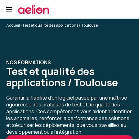
Formation : Sécurité des applications
5
Accueil
>
Test et qualité des applications / Toulouse
Trystan C.
Le 12/06/2026
NOS FORMATIONS
Test et qualité des
L'expérience globale a été très bonne, rien de
particulier à remonter hormis que le suivi des
applications / Toulouse
sessions et l'utilisation de la plateforme est
fluide
Garantir la fiabilité d’un logiciel passe par une maîtrise
Formation : Sécurité des applications
rigoureuse des pratiques de test et de qualité des
applications. Ces compétences vous aident à identifier
5
les anomalies, renforcer la performance des solutions
et sécuriser les déploiements, que vous travailliez au
développement ou à l’intégration.