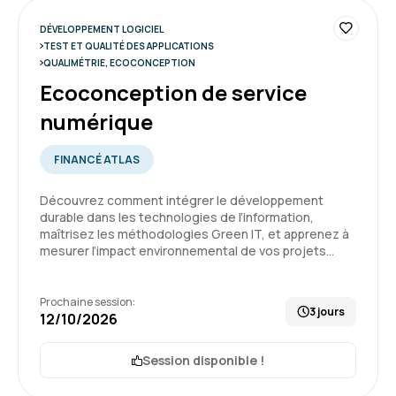
fluide
DÉVELOPPEMENT LOGICIEL
Formation : Sécurité des applications
TEST ET QUALITÉ DES APPLICATIONS
QUALIMÉTRIE, ECOCONCEPTION
5
Ecoconception de service
numérique
FINANCÉ ATLAS
Trystan C.
Le 12/06/2026
Découvrez comment intégrer le développement
L'expérience globale a été très bonne, rien de
durable dans les technologies de l’information,
maîtrisez les méthodologies Green IT, et apprenez à
particulier à remonter hormis que le suivi des
mesurer l’impact environnemental de vos projets…
sessions et l'utilisation de la plateforme est
fluide
Prochaine session:
3 jours
Formation : Sécurité des applications
12/10/2026
5
Session disponible !