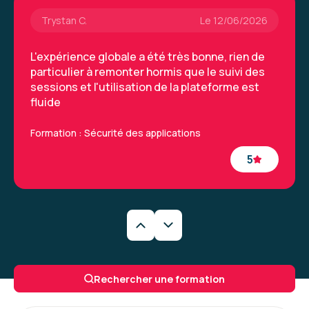
Trystan C.
Le 12/06/2026
L'expérience globale a été très bonne, rien de
particulier à remonter hormis que le suivi des
sessions et l'utilisation de la plateforme est
fluide
Formation : Sécurité des applications
5
Trystan C.
Le 12/06/2026
L'expérience globale a été très bonne, rien de
Rechercher une formation
particulier à remonter hormis que le suivi des
sessions et l'utilisation de la plateforme est