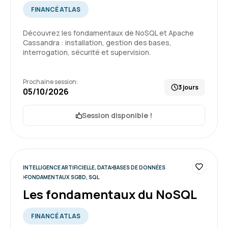
et la pratique
FINANCÉ ATLAS
Formation : IA générative, travaillez 3 fois plus vite
Découvrez les fondamentaux de NoSQL et Apache
Cassandra : installation, gestion des bases,
interrogation, sécurité et supervision.
5
Prochaine session:
3 jours
05/10/2026
Sylvia R.
Le 16/06/2026
Session disponible !
Interface très facile et agréable
Format très intéressant, correspond à mes
attentes
INTELLIGENCE ARTIFICIELLE, DATA
BASES DE DONNÉES
FONDAMENTAUX SGBD, SQL
Formation : QlikSense - Designer
Les fondamentaux du NoSQL
5
FINANCÉ ATLAS