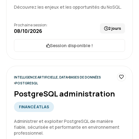
Découvrez les enjeux et les opportunités du NoSQL.
Yvan R.
Le 16/06/2026
Prochaine session:
2 jours
08/10/2026
Formateur très bon pédagogue, à l'écoute et
patient, je suis très satisfait du déroulé de ma
Session disponible !
formation
Formation : QlikSense - Designer
INTELLIGENCE ARTIFICIELLE, DATA
BASES DE DONNÉES
POSTGRESQL
5
PostgreSQL administration
FINANCÉ ATLAS
Pierre V.
Le 20/05/2026
Administrer et exploiter PostgreSQL de manière
fiable, sécurisée et performante en environnement
professionnel.
Je suis entièrement satisfait de la formation.