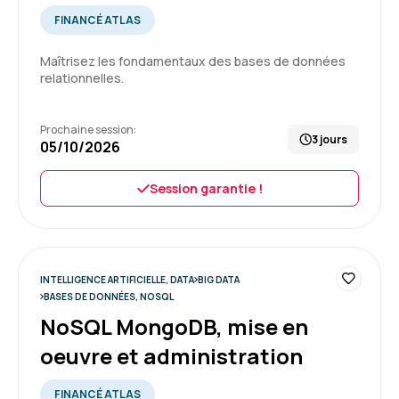
une de nos questions.
FINANCÉ ATLAS
Formation : SQL : Les fondamentaux
Maîtrisez les fondamentaux des bases de données
relationnelles.
5
Prochaine session:
3 jours
05/10/2026
CHLOE R.
Le 26/06/2026
Session garantie !
Tout s'est bien passé, de la réception des
identifiants à la fin de la formation.
Je recommande votre structure auprès de ma
hiérarchie pour les potentielles futures
INTELLIGENCE ARTIFICIELLE, DATA
BIG DATA
formations.
BASES DE DONNÉES, NOSQL
NoSQL MongoDB, mise en
Formation : SQL : Les fondamentaux
oeuvre et administration
5
FINANCÉ ATLAS