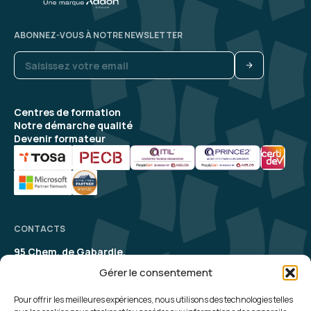
5
ABONNEZ-VOUS À NOTRE NEWSLETTER
Maxime M.
Le 17/04/2026
Centres de formation
Complète, explications claires, bon
Notre démarche qualité
accompagnement
Devenir formateur
Formation : Power BI, concevoir des tableaux de bord
5
CONTACTS
95 Chem. de Gabardie,
31200 Toulouse
Gérer le consentement
contact@aelion.com
SUIVEZ-NOUS
Frederic S.
Le 16/04/2026
Pour offrir les meilleures expériences, nous utilisons des technologies telles