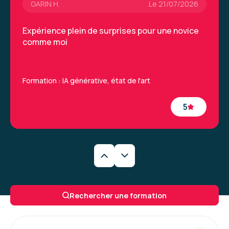
GARIN H.
Le 21/07/2026
Expérience plein de surprises pour une novice
comme moi
Formation : IA générative, état de l'art
5
Caroline M.
Le 29/06/2026
Une formation très intéressantes qui a permis
Rechercher une formation
de découvrir de nouveaux outils et la
méthodologie à appliquer. La formatrice était
vraiment excellente.