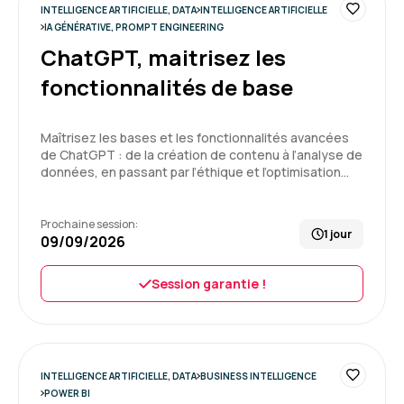
INTELLIGENCE ARTIFICIELLE, DATA
INTELLIGENCE ARTIFICIELLE
Formation : IA générative, travaillez 3 fois plus vite
IA GÉNÉRATIVE, PROMPT ENGINEERING
ChatGPT, maitrisez les
5
fonctionnalités de base
Maîtrisez les bases et les fonctionnalités avancées
de ChatGPT : de la création de contenu à l’analyse de
Fabienne P.
Le 29/06/2026
données, en passant par l’éthique et l’optimisation…
Notre formateur Jean-Luc maitrise
indéniablement le sujet du SQL et bien plus.
Prochaine session:
1 jour
Cependant, pour moi il manquait de support de
09/09/2026
cours et le niveau de groupe n'étant pas
homogène, je me suis sentie perdue à
Session garantie !
plusieurs reprises car nous n'étions pas tous
débutant.
3
Formation : SQL : Les fondamentaux
INTELLIGENCE ARTIFICIELLE, DATA
BUSINESS INTELLIGENCE
POWER BI