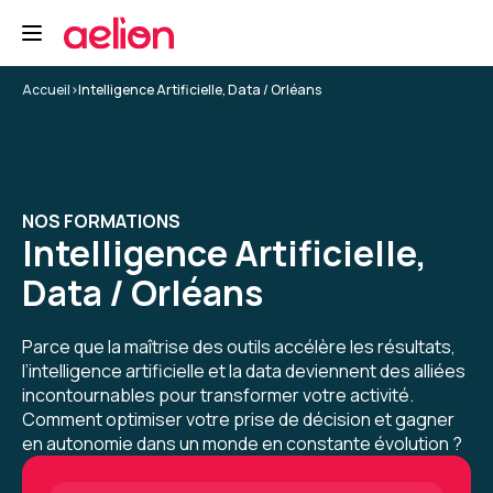
5
Accueil
>
Intelligence Artificielle, Data / Orléans
CARNEIRO T.
Le 19/03/2026
NOS FORMATIONS
salle de formation très correcte, bien équipée
Intelligence Artificielle,
et calme.
Data / Orléans
Formation : Prompt Engineering et Generative AI
niveau 1
Parce que la maîtrise des outils accélère les résultats,
l’intelligence artificielle et la data deviennent des alliées
5
incontournables pour transformer votre activité.
Comment optimiser votre prise de décision et gagner
en autonomie dans un monde en constante évolution ?