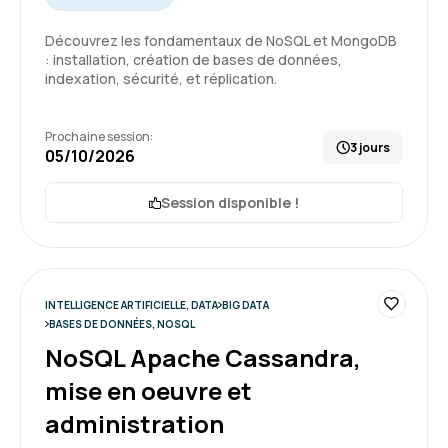
Découvrez les fondamentaux de NoSQL et MongoDB
Charles K.
Le 26/06/2026
: installation, création de bases de données,
indexation, sécurité, et réplication.
Un formateur a l'écoute qui s'adapte au rythme
de chacun
Prochaine session:
3 jours
05/10/2026
Formation : SQL : Les fondamentaux
Session disponible !
5
INTELLIGENCE ARTIFICIELLE, DATA
BIG DATA
BASES DE DONNÉES, NOSQL
NoSQL Apache Cassandra,
Delphine C.
Le 25/06/2026
mise en oeuvre et
Enchantée par cette 1ère expérience, formation
administration
très intéressante, bon équilibre entre la théorie