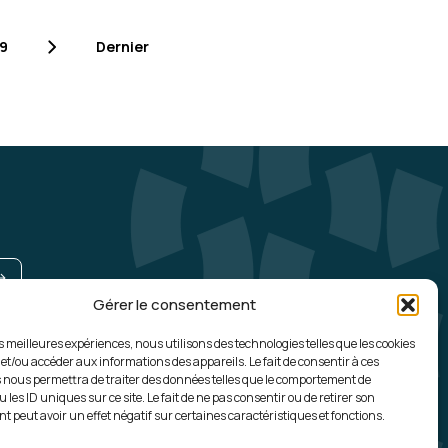
Le 25/06/2026
5
19
Dernier
xpérience, formation très intéressante,
rie et la pratique
illez 3 fois plus vite
Le 16/06/2026
5
Gérer le consentement
UNE QUESTION, UN RENSEIGNEMENT ?
es meilleures expériences, nous utilisons des technologies telles que les cookies
Contactez-nous
réable
 et/ou accéder aux informations des appareils. Le fait de consentir à ces
correspond à mes attentes
 nous permettra de traiter des données telles que le comportement de
 les ID uniques sur ce site. Le fait de ne pas consentir ou de retirer son
 peut avoir un effet négatif sur certaines caractéristiques et fonctions.