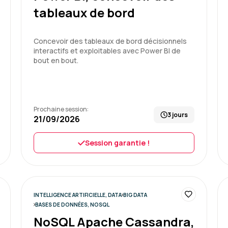
Notre formateur Jean-Luc 
tableaux de bord
bien plus.
Cependant, pour moi il man
groupe n'étant pas homogè
Concevoir des tableaux de bord décisionnels
reprises car nous n'étions
interactifs et exploitables avec Power BI de
bout en bout.
Formation : SQL : Les fondam
Prochaine session:
3 jours
Jean-Pierre A.
21/09/2026
Session garantie !
Très bonne formation pour
comprendre le fonctionne
Accessible à un public non 
pratique et les exemples.
et le partage de son expé
INTELLIGENCE ARTIFICIELLE, DATA
BIG DATA
BASES DE DONNÉES, NOSQL
Formation : SQL : Les fondam
NoSQL Apache Cassandra,