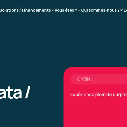
Solutions / Financements
Vous êtes ?
Qui sommes-nous ?
L
salle de formation très co
Formation : Prompt Engineerin
GARIN H.
ata /
Expérience plein de surpr