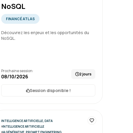
NoSQL
FINANCÉ ATLAS
Le 26/06/2026
5
Découvrez les enjeux et les opportunités du
 avec pas mal de pratique et de bons
NoSQL.
eur, très à l'écoute et qui n'oublie jamais
Prochaine session:
entaux
2 jours
08/10/2026
Session disponible !
Le 26/06/2026
5
 réception des identifiants à la fin de la
INTELLIGENCE ARTIFICIELLE, DATA
INTELLIGENCE ARTIFICIELLE
ture auprès de ma hiérarchie pour les
IA GÉNÉRATIVE, PROMPT ENGINEERING