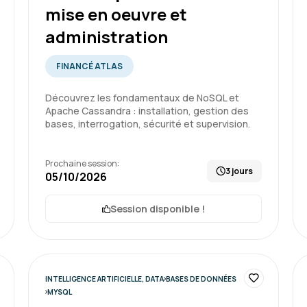
mise en oeuvre et
administration
Xavier R.
FINANCÉ ATLAS
Formation très accessible
exercices. Excellent format
Découvrez les fondamentaux de NoSQL et
Apache Cassandra : installation, gestion des
une de nos questions.
bases, interrogation, sécurité et supervision.
Prochaine session:
Formation : SQL : Les fondam
3 jours
05/10/2026
Session disponible !
CHLOE R.
Tout s'est bien passé, de la
INTELLIGENCE ARTIFICIELLE, DATA
BASES DE DONNÉES
formation.
MYSQL
Je recommande votre struc