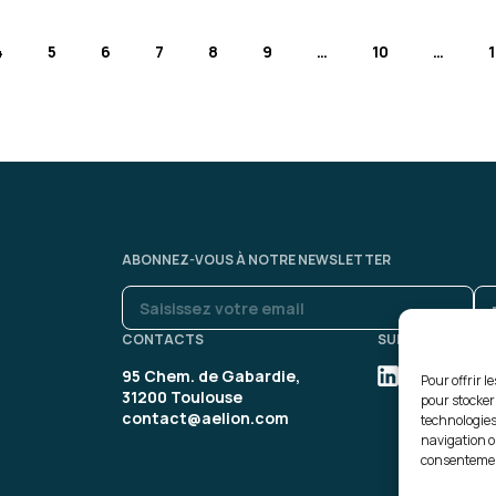
Delphine C.
4
5
6
7
8
9
…
10
…
Enchantée par cette 1ère e
bon équilibre entre la théo
Formation : IA générative, trava
ABONNEZ-VOUS À NOTRE NEWSLETTER
Sylvia R.
CONTACTS
SUIVEZ-NOUS
95 Chem. de Gabardie,
Pour offrir l
Interface très facile et ag
31200 Toulouse
pour stocker
Format très intéressant, 
contact@aelion.com
technologies
navigation ou
consentement