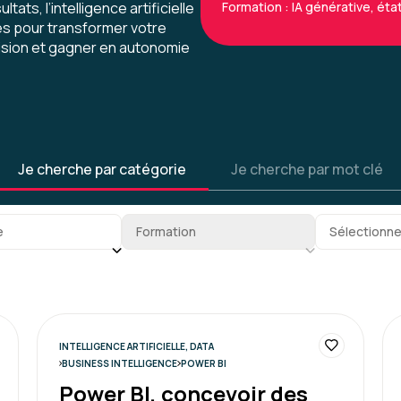
Formation : IA générative, état 
tats, l’intelligence artificielle
les pour transformer votre
cision et gagner en autonomie
Caroline M.
Une formation très intére
Je cherche par catégorie
Je cherche par mot clé
nouveaux outils et la méth
vraiment excellente.
gorie
Sous-sous-catégorie
Tag
e
Formation
Sélectionne
Formation : IA générative, trava
INTELLIGENCE ARTIFICIELLE, DATA
Fabienne P.
BUSINESS INTELLIGENCE
POWER BI
Power BI, concevoir des