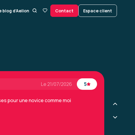
e blog d’Aelion
Contact
Espace client
rrecte, bien équipée et calme.
g et Generative AI niveau 1
Le 21/07/2026
5
ises pour une novice comme moi