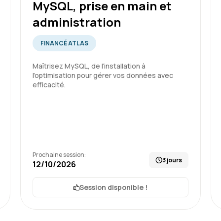
MySQL, prise en main et
potentielles futures forma
administration
Formation : SQL : Les fondam
FINANCÉ ATLAS
Maîtrisez MySQL, de l’installation à
l’optimisation pour gérer vos données avec
efficacité.
Charles K.
Un formateur a l'écoute q
Prochaine session:
3 jours
12/10/2026
Formation : SQL : Les fondam
Session disponible !